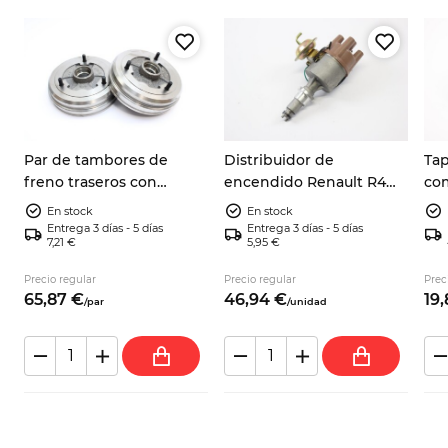
Par de tambores de
Distribuidor de
Tap
freno traseros con
encendido Renault R4
co
espárragos de rueda
R8 R10 R12 R15 701348260
cer
En stock
En stock
Renault R4, R5, R12, R15
Ren
Entrega 3 días - 5 días
Entrega 3 días - 5 días
7,21 €
5,95 €
5
7701460327
R20
Precio regular
Precio regular
Prec
65,
87
€
46,
94
€
19,
/
par
/
unidad