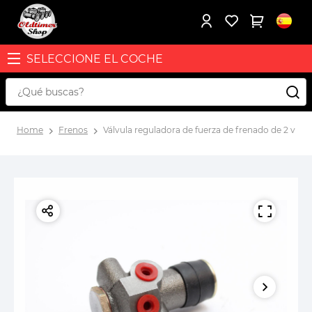
SELECCIONE EL COCHE
Home
Frenos
Válvula reguladora de fuerza de frenado de 2 vías 