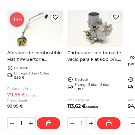
-14
%
Aforador de combustible
Carburador con toma de
Tr
Fiat X1/9 Bertone
vacío para Fiat 600 D/E,
pa
1300/1500 carburador
Zastava y Seat – Weber
En stock
DMT
4466517
28 ICP
Entrega 3 días - 5 días
Fia
5,98 €
En stock
Entrega 3 días - 5 días
Precio en oferta
5,98 €
79,
86
€
/
unidad
Precio regular
Prec
Precio regular
93,
95
€
113,
62
€
94
/
unidad