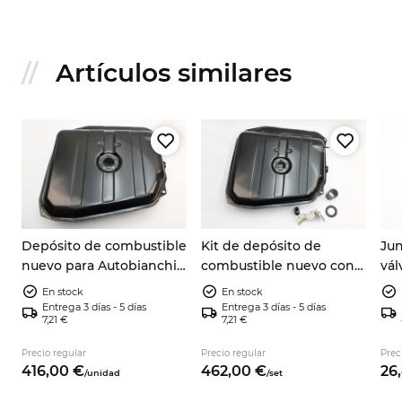
Artículos similares
Depósito de combustible
Kit de depósito de
Jun
nuevo para Autobianchi
combustible nuevo con
vál
A112, todas las versiones
aforador, junta y
del
En stock
En stock
manguito Autobianchi
com
Entrega 3 días - 5 días
Entrega 3 días - 5 días
7,21 €
7,21 €
A112
4x2
Precio regular
Precio regular
Prec
416,
00
€
462,
00
€
26,
/
unidad
/
set