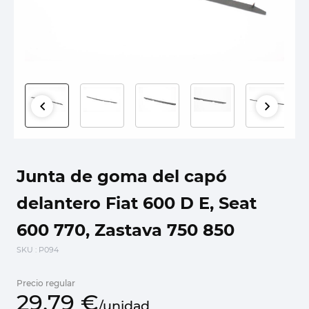
Junta de goma del capó
delantero Fiat 600 D E, Seat
600 770, Zastava 750 850
SKU
: P094
Precio regular
29,
79
€
/
unidad