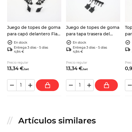
Juego de topes de goma
Juego de topes de goma
To
para capó delantero Fiat
para tapa trasera del
par
600 D y E, Zastava 750
motor Fiat 600 D/E y
Fia
En stock
En stock
ANT
Zastava 750 POST
Zas
Entrega 3 días - 5 días
Entrega 3 días - 5 días
4,84 €
4,84 €
Precio regular
Precio regular
Prec
13,
34
€
13,
34
€
0,
/
set
/
set
Artículos similares