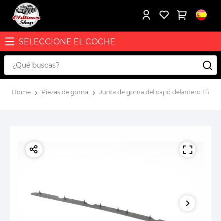
SELECCIONE EL COCHE
Home
Piezas de goma
Junta de goma del capó delantero Fiat 60