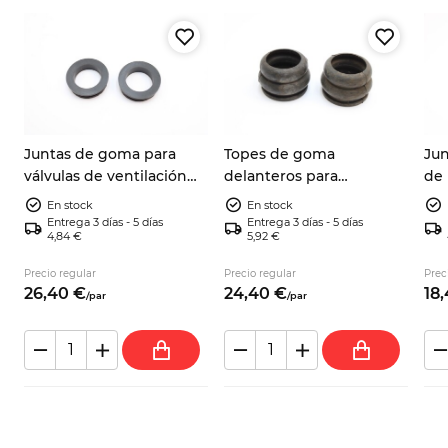
Juntas de goma para
Topes de goma
Jun
válvulas de ventilación
delanteros para
de 
12
del depósito de
amortiguadores con
com
En stock
En stock
combustible Fiat Panda
guardapolvo A112 Fiat 127
ova
Entrega 3 días - 5 días
Entrega 3 días - 5 días
4,84 €
5,92 €
4x2 4x4 Y10 7548231
Fiat 128 X1/9 Beta 4201143
75
Precio regular
Precio regular
Prec
26,
40
€
24,
40
€
18,
/
par
/
par