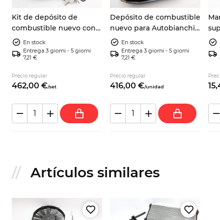
Kit de depósito de
Depósito de combustible
Man
combustible nuevo con
nuevo para Autobianchi
sup
aforador, junta y
A112, todas las versiones
Pan
En stock
En stock
manguito Autobianchi
Entrega 3 giorni - 5 giorni
Entrega 3 giorni - 5 giorni
7,21 €
7,21 €
A112
Precio regular
Precio regular
Prec
462,
00
€
416,
00
€
15,
/
set
/
unidad
Artículos similares