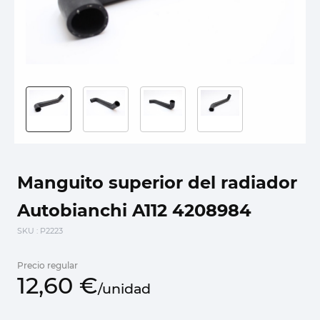
Manguito superior del radiador
Autobianchi A112 4208984
SKU
: P2223
Precio regular
12,
60
€
/
unidad