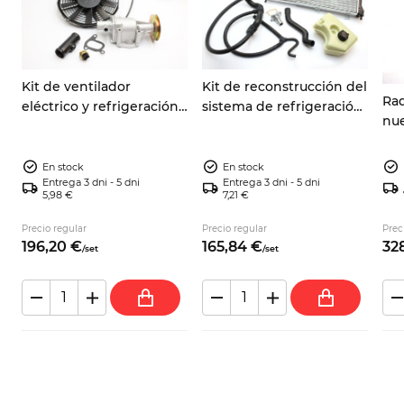
Kit de ventilador
Kit de reconstrucción del
Ra
eléctrico y refrigeración
sistema de refrigeración
nue
para Fiat 600, Seat 770 y
Fiat Panda 141 4x4
600
Zastava 750, 903/965/1050
Zas
cc
En stock
En stock
Entrega 3 dni - 5 dni
Entrega 3 dni - 5 dni
5,98 €
7,21 €
Precio regular
Precio regular
Prec
196,
20
€
165,
84
€
328
/
set
/
set