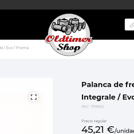
le / Evo / Prisma
Palanca de fr
Integrale / Ev
SKU
: 1705602
Precio regular
45,
21
€
/
unida