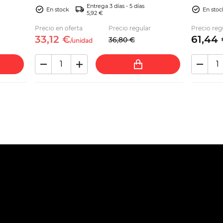
Entrega 3 días - 5 días
compatibl
En stock
En stoc
5,92 €
Precio en oferta
Precio regular
Precio reg
33,
12
€
61,
44
36,
80
€
/
unidad