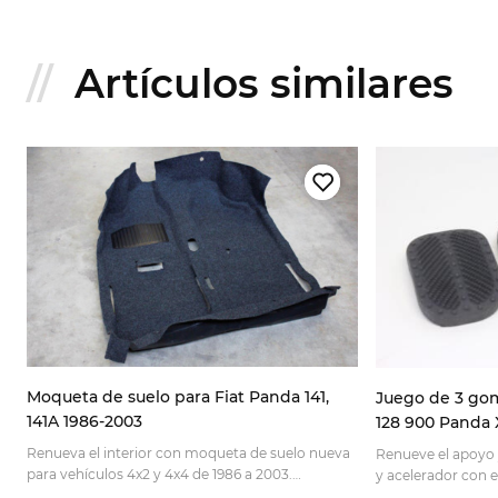
Artículos similares
Moqueta de suelo para Fiat Panda 141,
Juego de 3 gom
141A 1986-2003
128 900 Panda X
Renueva el interior con moqueta de suelo nueva
un
Renueve el apoyo 
para vehículos 4x2 y 4x4 de 1986 a 2003.
y acelerador con 
Comprueba la compatibilidad y pídela online.
clásicos. Revise la