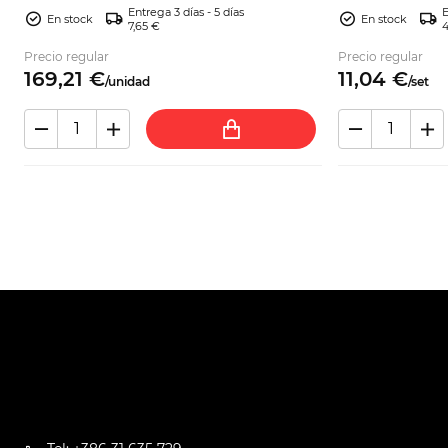
Entrega 3 días - 5 días
E
En stock
En stock
7,65 €
4
Precio regular
Precio regular
169,
21
€
11,
04
€
/
unidad
/
set