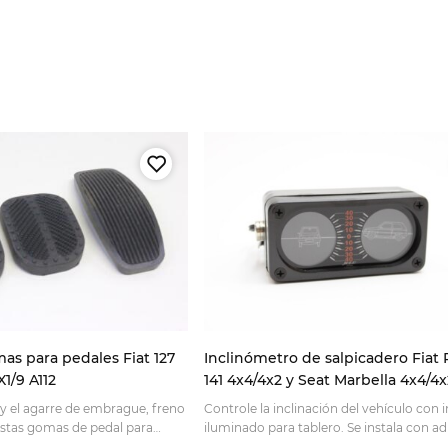
as para pedales Fiat 127
Inclinómetro de salpicadero Fiat
1/9 A112
141 4x4/4x2 y Seat Marbella 4x4/4x
y el agarre de embrague, freno
Controle la inclinación del vehículo con 
estas gomas de pedal para
iluminado para tablero. Se instala con a
 compatibilidad y pídalas online.
tornillos. Ideal para clásicos.