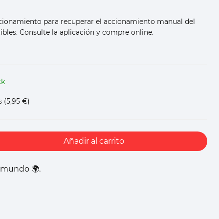
acionamiento para recuperar el accionamiento manual del
bles. Consulte la aplicación y compre online.
ck
s
(5,95 €)
Añadir al carrito
l mundo 🌍.