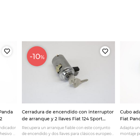
-10
%
 Panda
Cerradura de encendido con interruptor
Cubo ada
2
de arranque y 2 llaves Fiat 124 Sport
Fiat Pand
Spider AS, BS, BS1, Coupé AS, BC, CC, 850
indicador
Recupera un arranque fiable con este conjunto
Adapta un 
Coupé y Dino
dhesivo o
de encendido y dos llaves para clásicos europeos.
montaje pr
Comprueba la compatibilidad y pídelo online.
personaliz