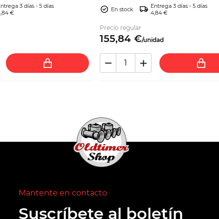
ntrega 3 días - 5 días
Entrega 3 días - 5 días
En stock
,84 €
4,84 €
Precio regular
155,
84
€
/
unidad
Mantente en contacto
Suscríbete al boletín