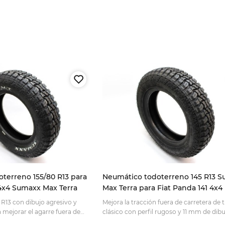
terreno 155/80 R13 para
Neumático todoterreno 145 R13 
 4x4 Sumaxx Max Terra
Max Terra para Fiat Panda 141 4x4
R13 con dibujo agresivo y
Mejora la tracción fuera de carretera de
a mejorar el agarre fuera de
clásico con perfil rugoso y 11 mm de dibu
ra Panda 141; elige tu rueda
una opción nueva para llanta de 13 pulga