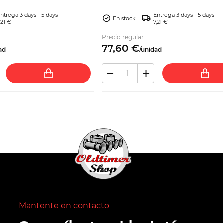
ntrega 3 days - 5 days
Entrega 3 days - 5 days
En stock
,21 €
7,21 €
Precio regular
77,
60
€
ad
/
unidad
Mantente en contacto