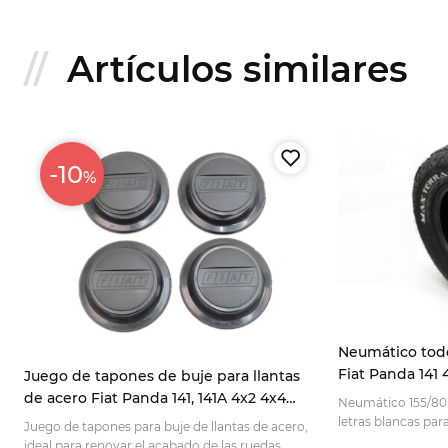
Artículos similares
-10
%
Neumático todo
Fiat Panda 141
Juego de tapones de buje para llantas
de acero Fiat Panda 141, 141A 4x2 4x4
a
Neumático 155/80 
4432333
letras blancas par
Juego de tapones para buje de llantas de acero,
carretera. Ideal pa
ideal para renovar el acabado de las ruedas.