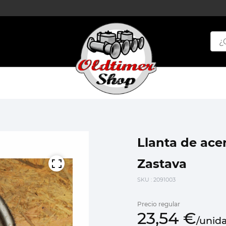
Llanta de acer
Zastava
SKU
: 2091003
Precio regular
23,
54
€
/
unid