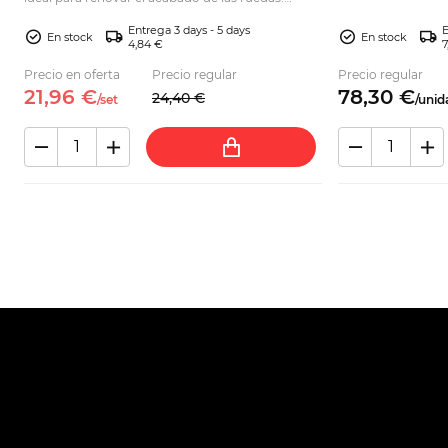
nueva.
Compruebe la compatibilidad y haga su pedido
Entrega 3 days - 5 days
E
online.
En stock
En stock
4,84 €
7
Precio en oferta
Precio regular
Precio regular
21,
96
€
78,
30
€
24,
40
€
/
set
/
unid