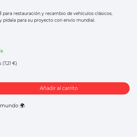
3 para restauración y recambio de vehículos clásicos.
 pídala para su proyecto con envío mundial.
ck
s
(7,21 €)
Añadir al carrito
l mundo 🌍.