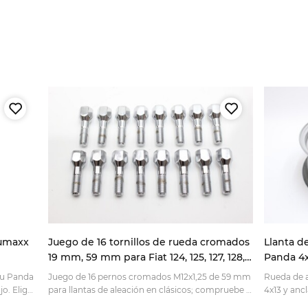
Sumaxx
Juego de 16 tornillos de rueda cromados
Llanta d
19 mm, 59 mm para Fiat 124, 125, 127, 128,
Panda 4x4
131, 132 y A112
 tu Panda
Juego de 16 pernos cromados M12x1,25 de 59 mm
Rueda de a
jo. Elige
para llantas de aleación en clásicos; compruebe la
4x13 y anc
das.
medida y haga su pedido online.
ajuste ade