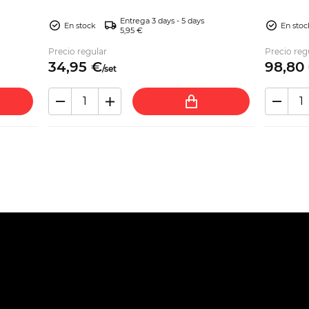
Entrega 3 days - 5 days
En stock
En stoc
5,95 €
Precio regular
Precio reg
34,
95
€
98,
80
/
set