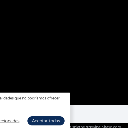
ionalidades que no podríamos ofrecer
1x
Llanta de acero 4,5 x 13
para Fiat, Lancia y Zastava
23,
54
€
eccionadas
Aceptar todas
Izdelava spletne trgovine: Sitexo.com