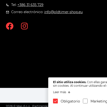
Tel:
+386 31 635 729
Correo electrónico:
info@oldtimer-shop.eu
El sitio utiliza cookies.
Con ellas gara
sin cookies. Al continuar utilizando el 
Leer más
Obligatorio
Marketin
2026 © Mas d.o.o., Partizanska cesta 82, 6210 Sežana, Slovenia.