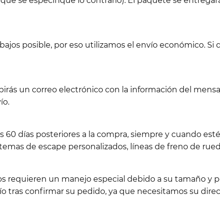
 que se especifique lo contrario). El paquete se entregará
jos posible, por eso utilizamos el envío económico. Si d
birás un correo electrónico con la información del men
ío.
os 60 días posteriores a la compra, siempre y cuando es
emas de escape personalizados, líneas de freno de rueda
los requieren un manejo especial debido a su tamaño y pe
 tras confirmar su pedido, ya que necesitamos su direc