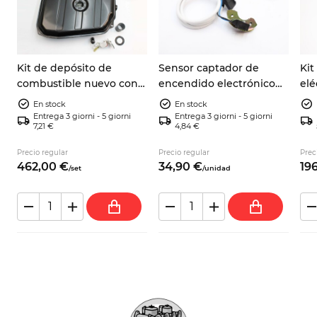
o
Kit de depósito de
Sensor captador de
Kit
combustible nuevo con
encendido electrónico
elé
aforador, junta y
Autobianchi A112 Abarth
par
En stock
En stock
manguito Autobianchi
Fiat 124 Spider 9937730
Zas
Entrega 3 giorni - 5 giorni
Entrega 3 giorni - 5 giorni
7,21 €
4,84 €
A112
cc
ar
Precio regular
Precio regular
Prec
462,
00
€
34,
90
€
196
/
set
/
unidad