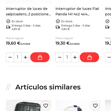
s
Interruptor de luces de
Interruptor de luces Fiat
Int
salpicadero, 2 posiciones
Panda 141 4x2 4x4
pos
y 3 terminales,
7550639
128
En stock
En stock
negro/cromo – Fiat 600,
Entrega 3 días - 5 días
Entrega 3 días - 5 días
4,84 €
4,84 €
850, 500, 1100 103, Zastava
750
Precio regular
Precio regular
Prec
19,
60
€
19,
30
€
19,
/
unidad
/
unidad
Artículos similares