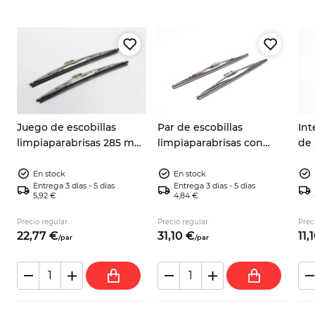
Juego de escobillas
Par de escobillas
Int
C
limpiaparabrisas 285 mm
limpiaparabrisas con
de 
Fiat 600, 850, 1100,
bastidor de acero
Fia
Zastava, Renault y Lancia
inoxidable para clásicos
En stock
En stock
Entrega 3 días - 5 días
Entrega 3 días - 5 días
europeos
5,92 €
4,84 €
Precio regular
Precio regular
Prec
22,
77
€
31,
10
€
11,
/
par
/
par