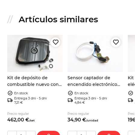
Artículos similares
o
Kit de depósito de
Sensor captador de
Kit
combustible nuevo con
encendido electrónico
elé
aforador, junta y
Autobianchi A112 Abarth
par
En stock
En stock
manguito Autobianchi
Fiat 124 Spider 9937730
Zas
Entrega 3 dni - 5 dni
Entrega 3 dni - 5 dni
7,21 €
4,84 €
A112
cc
ar
Precio regular
Precio regular
Prec
462,
00
€
34,
90
€
196
/
set
/
unidad