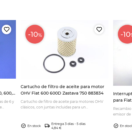
-10
-10
%
Cartucho de filtro de aceite para motor
, 600,
OHV Fiat 600 600D Zastava 750 883834
Interrup
para Fiat 
as de 6 y
Cartucho de filtro de aceite para motores OHV
e
clásicos, con juntas incluidas para un
Recambio c
tubo.
mantenimiento fiable. Compruebe la
emisor de 
compatibilidad y pídalo.
de su vehíc
Entrega 3 días - 5 días
En stock
En stoc
4,84 €