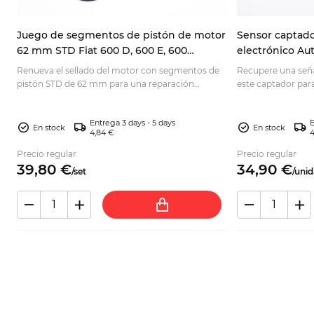
na
Juego de segmentos de pistón de motor
Sensor captad
62 mm STD Fiat 600 D, 600 E, 600
electrónico Aut
Multipla, Zastava 750
124 Spider 993
Renueva el sellado del motor con segmentos de
Recupere una seña
.
pistón STD de 62 mm para una reparación
este captador para
precisa. Comprueba la medida y elige este
imán base y cable
recambio.
compatibilidad.
Entrega 3 days - 5 days
E
En stock
En stock
4,84 €
4
Precio regular
Precio regular
39,
80
€
34,
90
€
/
set
/
unid