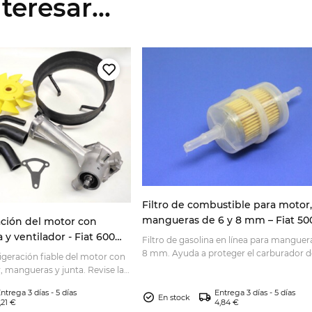
eresar...
Filtro de combustible para motor,
mangueras de 6 y 8 mm – Fiat 500
ación del motor con
126, 127, 128, 131, 124, A112
y ventilador - Fiat 600
Filtro de gasolina en línea para manguer
70, Zastava 750
8 mm. Ayuda a proteger el carburador d
igeración fiable del motor con
impurezas; compruebe la medida de su 
, mangueras y junta. Revise la
su clásico antes de pedir
ntrega 3 días - 5 días
Entrega 3 días - 5 días
En stock
,21 €
4,84 €