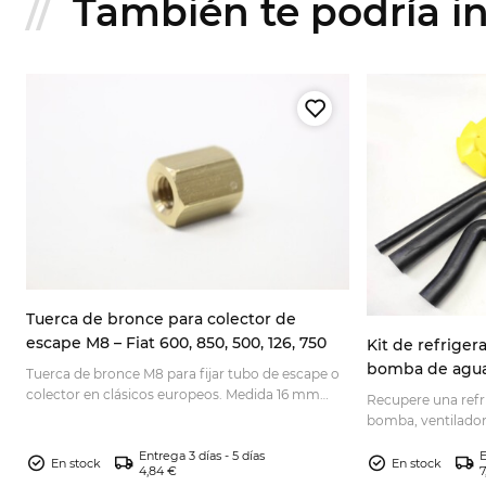
También te podría int
Tuerca de bronce para colector de
escape M8 – Fiat 600, 850, 500, 126, 750
Kit de refriger
bomba de agua 
Tuerca de bronce M8 para fijar tubo de escape o
D/E, Seat 600/7
s
colector en clásicos europeos. Medida 16 mm
Recupere una refr
para una reparación fiable. Consúltala.
bomba, ventilador
compatibilidad de 
Entrega 3 días - 5 días
E
ahora.
En stock
En stock
4,84 €
7