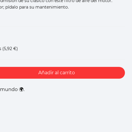
admisión de su clásico con este filtro de aire del motor.
r; pídalo para su mantenimiento.
s
(5,92 €)
Añadir al carrito
l mundo 🌍.