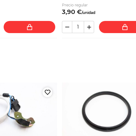
Precio regular
3,
90
€
/
unidad