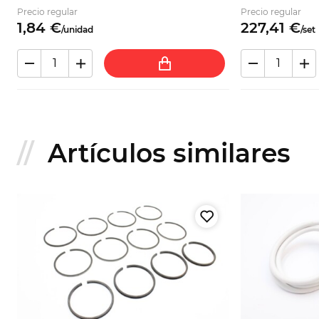
Precio regular
Precio regular
1,
84
€
227,
41
€
/
unidad
/
set
Artículos similares