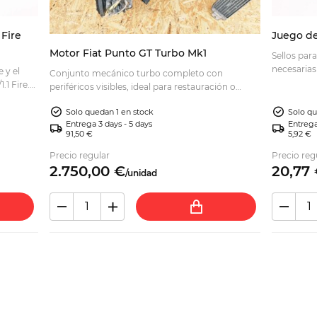
 Fire
Juego de 
Motor Fiat Punto GT Turbo Mk1
Sellos para
necesarias
e y el
Conjunto mecánico turbo completo con
principal.
.1 Fire.
periféricos visibles, ideal para restauración o
rar.
sustitución. Gira libremente; consulte las fotos y
Solo quedan 1 en stock
Solo qu
solicite información.
Entrega 3 days - 5 days
Entrega
91,50 €
5,92 €
Precio regular
Precio reg
2.750,
00
€
20,
77
/
unidad