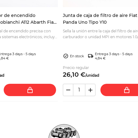
or de encendido
Junta de caja de filtro de aire Fiat
obianchi A112 Abarth Fiat
Panda Uno Tipo Y10
7730
l de encendido precisa con
Sella la unión entre la caja del filtro de air
 sistemas electrónicos; incluye
carburador o unidad MPI en motores 1.0/1
 blanco. Compruebe la
Comprueba tu aplicación antes de comp
ntrega 3 days - 5 days
Entrega 3 days - 5 days
En stock
,84 €
4,84 €
Precio regular
26,
10
€
ad
/
unidad