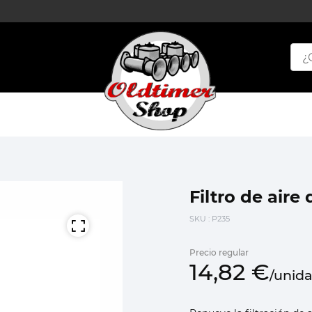
Filtro de aire
SKU
: P235
Precio regular
14,
82
€
/
unid