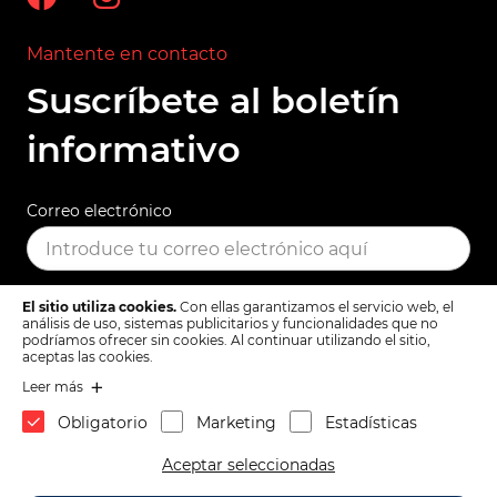
Mantente en contacto
Suscríbete al boletín
informativo
Correo electrónico
El sitio utiliza cookies.
Con ellas garantizamos el servicio web, el
SUSCRIBIR
análisis de uso, sistemas publicitarios y funcionalidades que no
podríamos ofrecer sin cookies. Al continuar utilizando el sitio,
aceptas las cookies.
Leer más
Términos y condiciones
Política de privacidad
Obligatorio
Marketing
Estadísticas
1x
Rosetas cromadas para
Arriba
Aceptar seleccionadas
manetas interiores de
puerta Fiat 500, 600, 126,