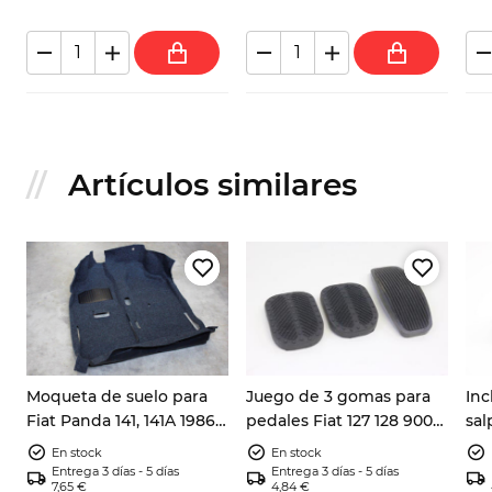
Artículos similares
Moqueta de suelo para
Juego de 3 gomas para
Inc
Fiat Panda 141, 141A 1986-
pedales Fiat 127 128 900
sal
2003
Panda X1/9 A112
141
En stock
En stock
Mar
Entrega 3 días - 5 días
Entrega 3 días - 5 días
7,65 €
4,84 €