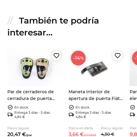
También te podría
interesar...
-14
-
%
Par de cerraderos de
Maneta interior de
Par
e
cerradura de puerta
apertura de puerta Fiat
ele
izquierdo y derecho Fiat
124, 125, 126, 127, 128, 131,
Fia
En stock
En stock
9
124, 126, 127, 128, 131 y 132
132 y 500 – 4254438
750
Entrega 3 días - 5 días
Entrega 3 días - 5 días
4,84 €
4,84 €
Precio regular
Precio en oferta
Precio regular
Prec
20,
47
€
3,
66
€
4,
30
€
9,
8
/
par
/
unidad