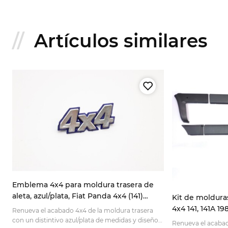
Artículos similares
Emblema 4x4 para moldura trasera de
aleta, azul/plata, Fiat Panda 4x4 (141)
Kit de moldura
7592198 7724973
4x4 141, 141A 1
Renueva el acabado 4x4 de la moldura trasera
con un distintivo azul/plata de medidas y diseño
Renueva el acabad