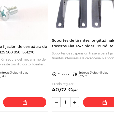
Soportes de tirantes longitudinal
traseros Fiat 124 Spider Coupé Be
de fijación de cerradura de
4188140
 125 500 850 13312701
Soportes de suspensión trasera para fijar
tirantes inferiores a la carrocería. Par c
ción segura del mecanismo de
para una restauración segura. Compra a
n este tornillo corto. Ideal en
mpruebe la aplicación y pídalo.
ntrega 3 días - 5 días
Entrega 3 días - 5 días
En stock
,84 €
5,95 €
Precio regular
40,
02
€
/
par