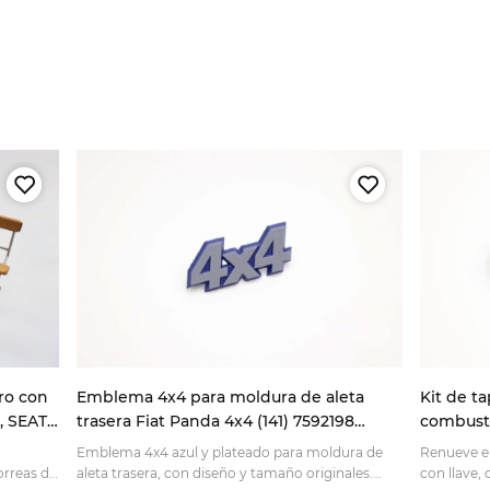
ro con
Emblema 4x4 para moldura de aleta
Kit de t
, SEAT
trasera Fiat Panda 4x4 (141) 7592198
combusti
7724973 azul/plata
4x2 y 4x
Emblema 4x4 azul y plateado para moldura de
Renueve el
orreas de
aleta trasera, con diseño y tamaño originales.
con llave,