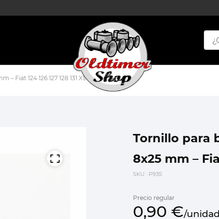
m – Fiat 124 126 127 128 131 X1/9 A112 Yugo
Tornillo para 
8x25 mm – Fiat
SKU
: P935
Precio regular
0,
90
€
/
unida