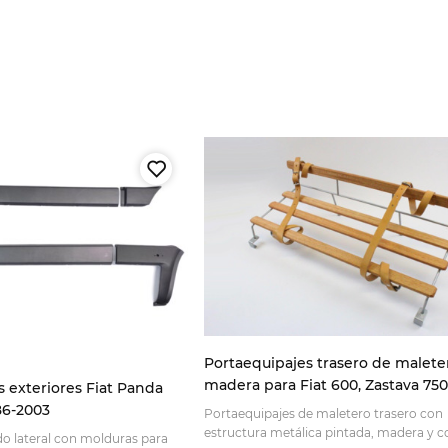
Portaequipajes trasero de malete
madera para Fiat 600, Zastava 750
s exteriores Fiat Panda
600 y Autobianchi Bianchina
986-2003
Portaequipajes de maletero trasero con
estructura metálica pintada, madera y c
o lateral con molduras para