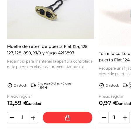
Muelle de retén de puerta Fiat 124, 125,
127, 128, 850, X1/9 y Yugo 4215897
Tornillo corto 
puerta Fiat 124
s
Recambio para mantener la apertura controlada
de la puerta en clásicos europeos. Montaje a
Recupere una fija
izquierda o derecha; compruebe referencias
cierre de puerta co
OEM.
restauraciones; co
Entrega 3 días - 5 días
E
En stock
En stock
4,84 €
4
Precio regular
Precio regular
12,
59
€
0,
97
€
/
unidad
/
unidad