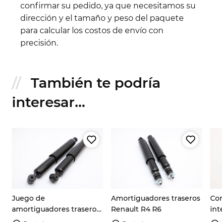
confirmar su pedido, ya que necesitamos su
dirección y el tamaño y peso del paquete
para calcular los costos de envío con
precisión.
También te podría
interesar...
Juego de
Amortiguadores traseros
Co
amortiguadores traseros
Renault R4 R6
int
Renault R5, R7 y R14
sal