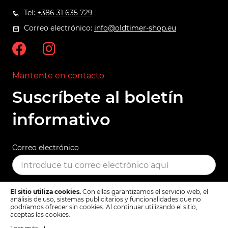
Tel:
+386 31 635 729
Correo electrónico:
info@oldtimer-shop.eu
Mantente en contacto
Suscríbete al boletín
informativo
Correo electrónico
El sitio utiliza cookies.
Con ellas garantizamos el servicio web, el
SUSCRIBIR
análisis de uso, sistemas publicitarios y funcionalidades que no
podríamos ofrecer sin cookies. Al continuar utilizando el sitio,
aceptas las cookies.