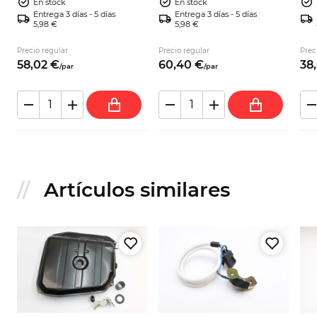
En stock
En stock
Cou
Entrega 3 días - 5 días
Entrega 3 días - 5 días
5,98 €
5,98 €
5
40
Precio regular
Precio regular
Prec
58,
02
€
60,
40
€
38,
/
par
/
par
Artículos similares