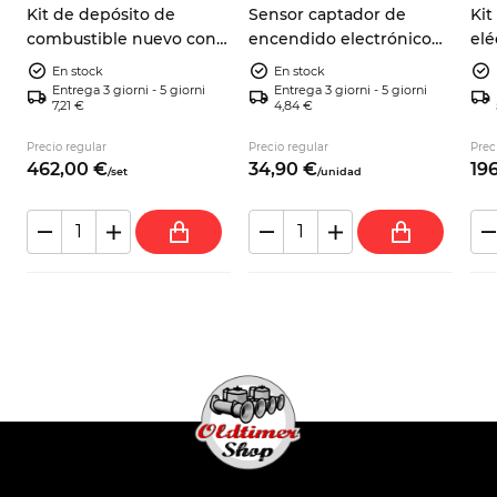
o
Kit de depósito de
Sensor captador de
Kit
combustible nuevo con
encendido electrónico
elé
aforador, junta y
Autobianchi A112 Abarth
par
En stock
En stock
manguito Autobianchi
Fiat 124 Spider 9937730
Zas
Entrega 3 giorni - 5 giorni
Entrega 3 giorni - 5 giorni
7,21 €
4,84 €
A112
cc
ar
Precio regular
Precio regular
Prec
462,
00
€
34,
90
€
196
/
set
/
unidad