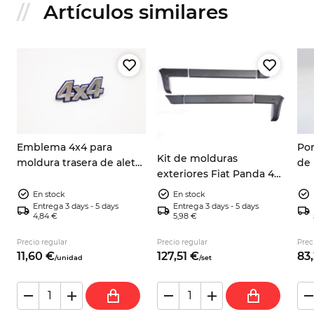
Artículos similares
o
Emblema 4x4 para
Por
Kit de molduras
moldura trasera de aleta,
de
exteriores Fiat Panda 4x4
2
azul/plata, Fiat Panda 4x4
par
141, 141A 1986-2003
(141) 7592198 7724973
750
En stock
En stock
Entrega 3 days - 5 days
Entrega 3 days - 5 days
Aut
4,84 €
5,98 €
Precio regular
Precio regular
Prec
11,
60
€
127,
51
€
83,
/
unidad
/
set