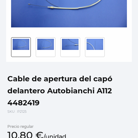
Cable de apertura del capó
delantero Autobianchi A112
4482419
SKU
: P2125
Precio regular
10,
80
€
/
unidad