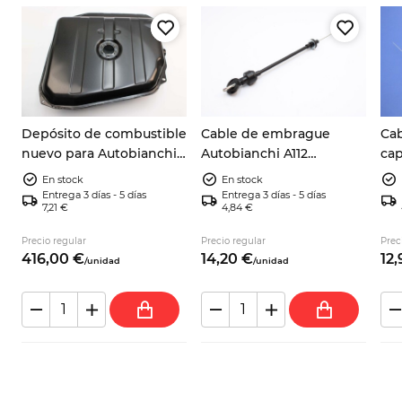
Depósito de combustible
Cable de embrague
Cab
t
nuevo para Autobianchi
Autobianchi A112
cap
A112, todas las versiones
82365671
Aut
En stock
En stock
42
Entrega 3 días - 5 días
Entrega 3 días - 5 días
7,21 €
4,84 €
Precio regular
Precio regular
Prec
416,
00
€
14,
20
€
12,
/
unidad
/
unidad