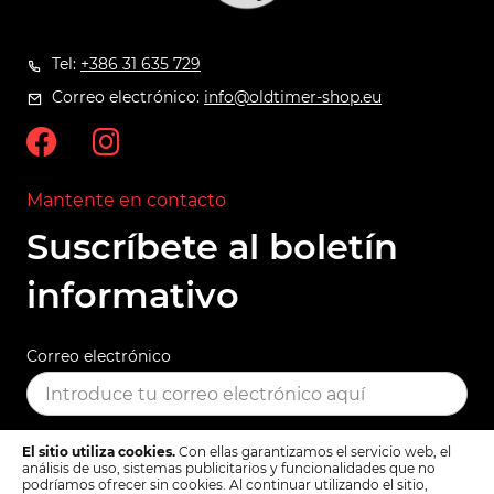
Tel:
+386 31 635 729
Correo electrónico:
info@oldtimer-shop.eu
Mantente en contacto
Suscríbete al boletín
informativo
Correo electrónico
El sitio utiliza cookies.
Con ellas garantizamos el servicio web, el
SUSCRIBIR
análisis de uso, sistemas publicitarios y funcionalidades que no
podríamos ofrecer sin cookies. Al continuar utilizando el sitio,