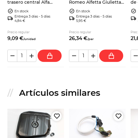
a
trasero central Alfa
Romeo Alfetta Giulietta
de
Romeo Alfetta, Giulietta,
75 90 GTV GTV6
75 
En stock
En stock
75, 90 y GTV (116)
60
Entrega 3 días - 5 días
Entrega 3 días - 5 días
4,84 €
5,95 €
Precio regular
Precio regular
Prec
9,
09
€
26,
34
€
21,
/
unidad
/
par
Artículos similares