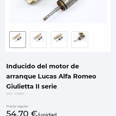
Inducido del motor de
arranque Lucas Alfa Romeo
Giulietta II serie
SKU
: 1178201
Precio regular
54,
70
€
/
unidad