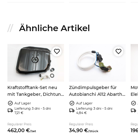
Ähnliche Artikel
Kraftstofftank-Set neu
Zündimpulsgeber für
Mot
mit Tankgeber, Dichtung
Autobianchi A112 Abarth
Ele
und Schlauch –
und Fiat 124 Spider
Was
Auf Lager
Auf Lager
Autobianchi A112
9937730
600
Lieferung 3 dni - 5 dni
Lieferung 3 dni - 5 dni
7,21 €
4,84 €
750
s
Regulärer Preis
Regulärer Preis
Regu
462,
00
€
34,
90
€
196
/
Set
/
Stück