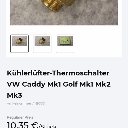
Kühlerlüfter-Thermoschalter
VW Caddy Mk1 Golf Mk1 Mk2
Mk3
Artikelnummer
: 1119000
Regulärer Preis
10,
35
€
/
Stück