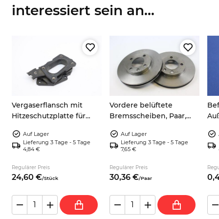
interessiert sein an...
h
Vergaserflansch mit
Vordere belüftete
Bef
r
Hitzeschutzplatte für
Bremsscheiben, Paar,
Auß
3
Audi 80 100 VW Golf
239 x 20 mm – VW Golf,
Auf Lager
Auf Lager
Passat Scirocco
Jetta, Polo, Vento
Lieferung 3 Tage - 5 Tage
Lieferung 3 Tage - 5 Tage
321615301A
4,84 €
7,65 €
Regulärer Preis
Regulärer Preis
Regu
24,
60
€
30,
36
€
0,
/
Stück
/
Paar