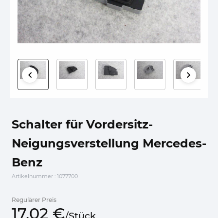
Schalter für Vordersitz-
Neigungsverstellung Mercedes-
Benz
Artikelnummer
: 1077700
Regulärer Preis
17,
02
€
/
Stück