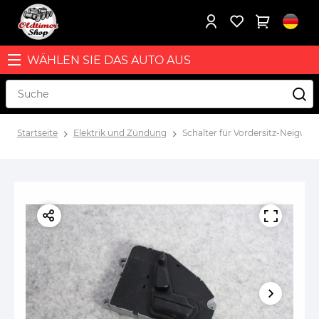
WÄHLEN SIE DAS AUTO AUS
Startseite
Elektrik und Zündung
Schalter für Vordersitz-Neigun