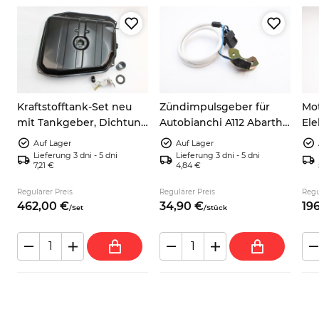
Kraftstofftank-Set neu
Zündimpulsgeber für
Mot
mit Tankgeber, Dichtung
Autobianchi A112 Abarth
Ele
und Schlauch –
und Fiat 124 Spider
Was
Auf Lager
Auf Lager
Autobianchi A112
9937730
600
Lieferung 3 dni - 5 dni
Lieferung 3 dni - 5 dni
7,21 €
4,84 €
750
s
Regulärer Preis
Regulärer Preis
Regu
462,
00
€
34,
90
€
196
/
Set
/
Stück