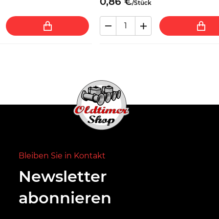
0,
86
€
/
Stück
Bleiben Sie in Kontakt
Newsletter
abonnieren