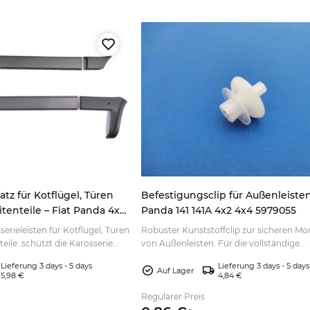
tz für Kotflügel, Türen
Befestigungsclip für Außenleisten
tenteile – Fiat Panda 4x4
Panda 141 141A 4x2 4x4 5979055
2003
rieleisten für Kotflügel, Türen
Robuster Kunststoffclip zur sicheren M
teile: schützt die Karosserie
von Außenleisten. Für die vollständige
lassischen Look. Jetzt
Befestigung werden 16 Clips benötigt – je
Lieferung 3 days - 5 days
Lieferung 3 days - 5 days
passend auswählen.
Auf Lager
5,98 €
4,84 €
Regulärer Preis