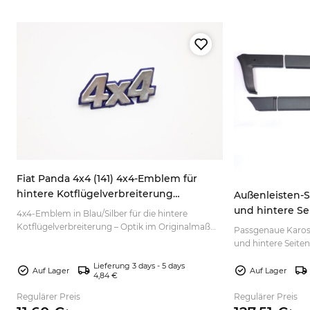
Fiat Panda 4x4 (141) 4x4-Emblem für
hintere Kotflügelverbreiterung
Außenleisten-Sa
blau/silber 7592198 7724973
und hintere Sei
4x4-Emblem in Blau/Silber für die hintere
141, 141A 1986–
r.
Kotflügelverbreiterung – Optik im Originalmaß
Passgenaue Karosse
für die Restaurierung. Jetzt bestellen.
und hintere Seiten
und erneuert den k
Lieferung 3 days - 5 days
auswählen.
Auf Lager
Auf Lager
4,84 €
Regulärer Preis
Regulärer Preis