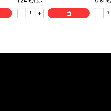
1,
24
€
0,
61
€
/
Stück