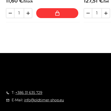
11,
60
€
127,
51
€
/
Stück
/
Set
T:
+386 31 635 729
E-Mail:
info@oldtimer-shop.eu