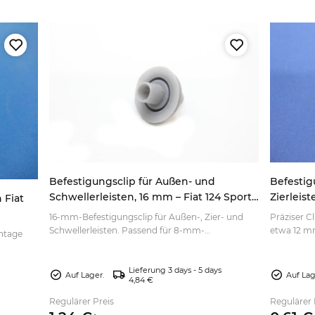
Befestigungsclip für Außen- und
Befestig
Schwellerleisten, 16 mm – Fiat 124 Sport
Zierleis
 Fiat
Coupé, 850 Sport Coupé, 1500 C
Mercede
16-mm-Befestigungsclip für Außen-, Zier- und
Präziser Cl
Schwellerleisten. Passend für 8-mm-
etwa 12 mm
ontage
Karosseriebohrungen – jetzt für die Montage
Maße und 
auswählen.
bestellen.
tzt
Lieferung 3 days - 5 days
Auf Lager.
Auf Lag
4,84 €
Regulärer Preis
Regulärer 