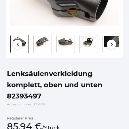
Lenksäulenverkleidung
komplett, oben und unten
82393497
Artikelnummer
: 1701802
Regulärer Preis
85,
94
€
/
Stück