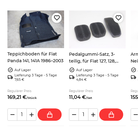
Teppichboden für Fiat
Pedalgummi-Satz, 3-
Ar
Panda 141, 141A 1986–2003
teilig, für Fiat 127, 128,
Ne
Panda, X1/9 und
Pan
Auf Lager
Auf Lager
Autobianchi A112
Mar
Lieferung 3 Tage - 5 Tage
Lieferung 3 Tage - 5 Tage
7,65 €
4,84 €
Regulärer Preis
Regulärer Preis
Regu
169,
21
€
11,
04
€
155
/
Stück
/
Set