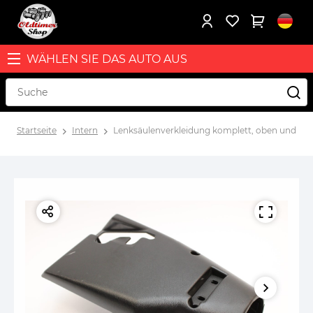
WÄHLEN SIE DAS AUTO AUS
Startseite
Intern
Lenksäulenverkleidung komplett, oben und un