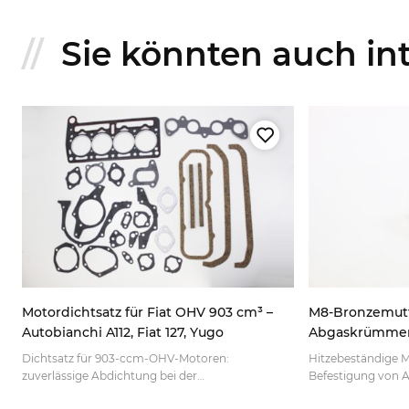
Sie könnten auch inte
Motordichtsatz für Fiat OHV 903 cm³ –
M8-Bronzemutt
Autobianchi A112, Fiat 127, Yugo
Abgaskrümmer – 
750
Dichtsatz für 903-ccm-OHV-Motoren:
Hitzebeständige 
zuverlässige Abdichtung bei der
Befestigung von 
Motorüberholung klassischer Kleinwagen. Jetzt
Abgaskrümmer. Pa