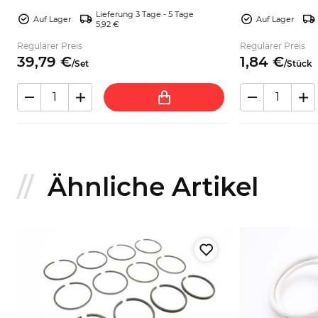
passend auswählen und bestellen.
Klassiker entdeck
Lieferung 3 Tage - 5 Tage
Auf Lager
Auf Lager
5,92 €
Regulärer Preis
Regulärer Preis
39,
79
€
1,
84
€
/
Set
/
Stück
Ähnliche Artikel