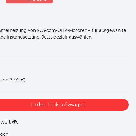
ümmerheizung von 903-ccm-OHV-Motoren – für ausgewählte
nde Instandsetzung. Jetzt gezielt auswählen.
Tage
(5,92 €)
In den Einkaufswagen
weit 🌍.
ügen