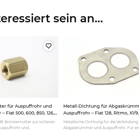
ressiert sein an...
er für Auspuffrohr und
Metall-Dichtung für Abgaskrüm
Fiat 500, 600, 850, 126,
Auspuffrohr – Fiat 128, Ritmo, X1/9
Bertone
M8-Bronzemutter zur sicheren
Metallische Dichtung für die Verbindung
Auspuffrohr und
Abgaskrümmer und Auspuffrohr. Für ei
ssende Verbindung für
passgenaue Reparatur am klassischen F