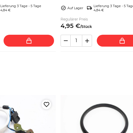
en.
– jetzt bestellen.
Lieferung 3 Tage - 5 Tage
Lieferung 3 Tage - 5 Tag
Auf Lager
4,84 €
4,84 €
Regulärer Preis
4,
95
€
/
Stück