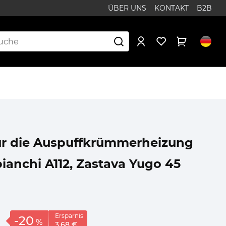
ÜBER UNS
KONTAKT
B2B
r die Auspuffkrümmerheizung
bianchi A112, Zastava Yugo 45
Ersparnis
-20
%
3,
68
€