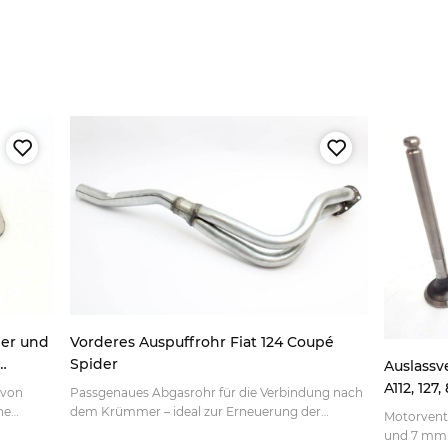
mer und
Vorderes Auspuffrohr Fiat 124 Coupé
Spider
Auslassv
A112, 127
 von
Passgenaues Abgasrohr für die Verbindung nach
4183555
ne
dem Krümmer – ideal zur Erneuerung der
Motorvent
ahrzeug
Auspuffanlage klassischer Sportwagen. Jetzt
und 7 mm S