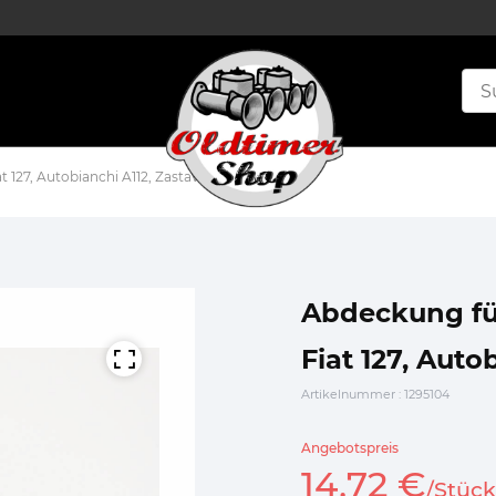
127, Autobianchi A112, Zastava Yugo 45
Abdeckung fü
Fiat 127, Auto
Artikelnummer
: 1295104
Angebotspreis
14,
72
€
/
Stück