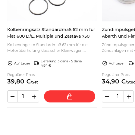
Kolbenringsatz Standardmaß 62 mm für
Zündimpulsgebe
Fiat 600 D/E, Multipla und Zastava 750
Abarth und Fia
Kolbenringe im Standardmaß 62 mm für die
Zündimpulsgeber f
Motorüberholung klassischer Kleinwagen.
Zündanlagen mit
Passende Ausführung auswählen und bequem
und unterschiedli
Lieferung 3 dana - 5 dana
bestellen.
passend auswähle
Auf Lager
Auf Lager
4,84 €
Regulärer Preis
Regulärer Preis
39,
80
€
34,
90
€
/
Set
/
Stü