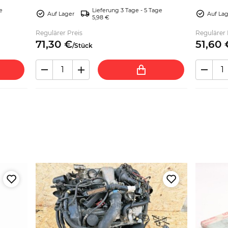
entdecken.
klassische
e
Lieferung 3 Tage - 5 Tage
Auf Lager
Auf La
5,98 €
Regulärer Preis
Regulärer 
71,
30
€
51,
60
/
Stück