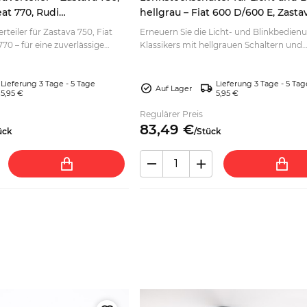
eat 770, Rudi
hellgrau – Fiat 600 D/600 E, Zasta
i Marelli
600/750, Seat 600
teiler für Zastava 750, Fiat
Erneuern Sie die Licht- und Blinkbedien
70 – für eine zuverlässige
Klassikers mit hellgrauen Schaltern und
tzt passend für Ihren Klassiker
Metallhebeln. Jetzt passend auswählen 
bestellen.
Lieferung 3 Tage - 5 Tage
Lieferung 3 Tage - 5 Tag
Auf Lager
5,95 €
5,95 €
Regulärer Preis
83,
49
€
ück
/
Stück