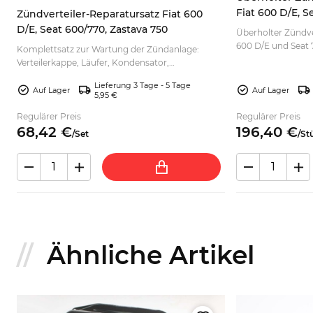
Fiat 600 D/E, S
Zündverteiler-Reparatursatz Fiat 600
Cajavec/Magnet
D/E, Seat 600/770, Zastava 750
er
Überholter Zündver
600 D/E und Seat 7
Komplettsatz zur Wartung der Zündanlage:
Zündverteilung. Je
Verteilerkappe, Läufer, Kondensator,
wählen.
Unterbrecher und Zündkabel. Jetzt passend
Lieferung 3 Tage - 5 Tage
auswählen und bestellen.
Auf Lager
Auf Lager
5,95 €
Regulärer Preis
Regulärer Preis
68,
42
€
196,
40
€
/
Set
/
St
Ähnliche Artikel