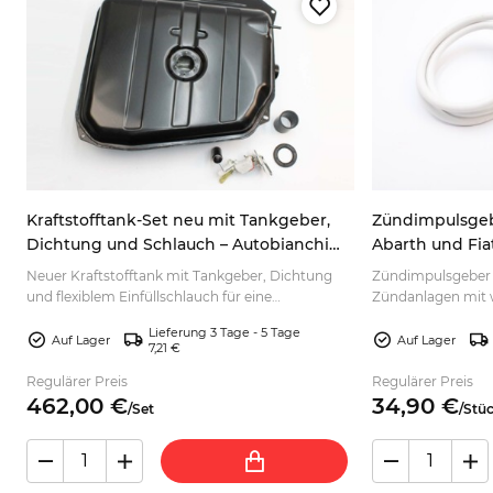
Kraftstofftank-Set neu mit Tankgeber,
Zündimpulsgebe
Dichtung und Schlauch – Autobianchi
Abarth und Fia
A112
Neuer Kraftstofftank mit Tankgeber, Dichtung
Zündimpulsgeber f
und flexiblem Einfüllschlauch für eine
Zündanlagen mit
vollständige Erneuerung. Jetzt passend
und unterschiedli
Lieferung 3 Tage - 5 Tage
auswählen.
passend auswähle
Auf Lager
Auf Lager
7,21 €
Regulärer Preis
Regulärer Preis
462,
00
€
34,
90
€
/
Set
/
Stü