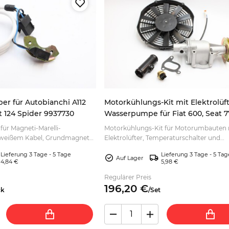
r für Autobianchi A112
Motorkühlungs-Kit mit Elektrolüf
t 124 Spider 9937730
Wasserpumpe für Fiat 600, Seat 7
Zastava 750, 903/965/1050 ccm
ür Magneti-Marelli-
Motorkühlungs-Kit für Motorumbauten 
 weißem Kabel, Grundmagnet
Elektrolüfter, Temperaturschalter und
ch langen Modulsteckern – jetzt
Wasserpumpe. Für fachgerechte Anpas
Lieferung 3 Tage - 5 Tage
Lieferung 3 Tage - 5 Tag
n.
Originalkühler.
Auf Lager
4,84 €
5,98 €
Regulärer Preis
196,
20
€
ck
/
Set