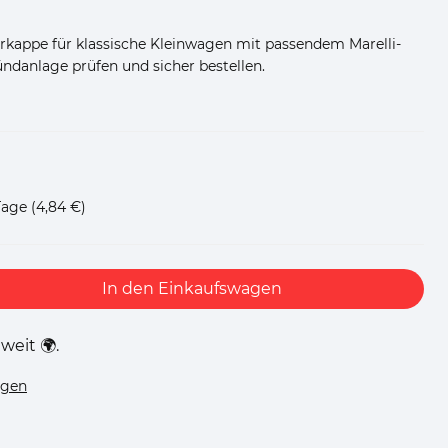
rkappe für klassische Kleinwagen mit passendem Marelli-
ündanlage prüfen und sicher bestellen.
Tage
(4,84 €)
In den Einkaufswagen
weit 🌍.
ügen