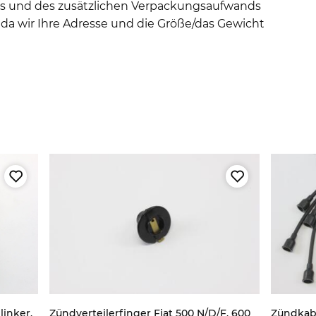
hts und des zusätzlichen Verpackungsaufwands
da wir Ihre Adresse und die Größe/das Gewicht
linker,
Zündverteilerfinger Fiat 500 N/D/F, 600
Zündkabel