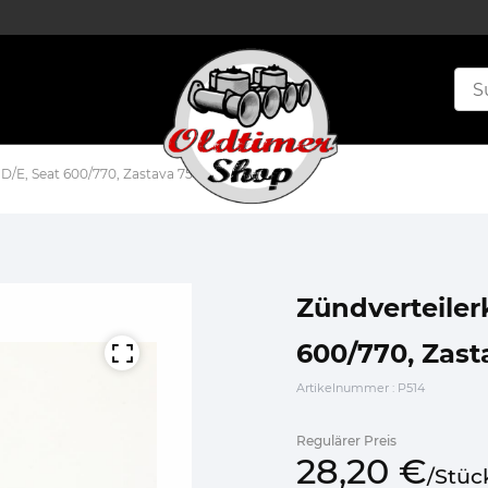
D/E, Seat 600/770, Zastava 750 – 9911355
Zündverteiler
600/770, Zast
Artikelnummer
: P514
Regulärer Preis
28,
20
€
/
Stüc