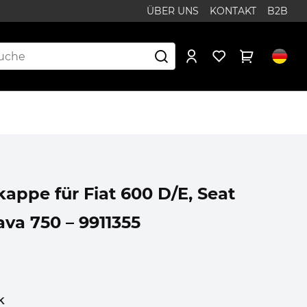
ÜBER UNS
KONTAKT
B2B
kappe für Fiat 600 D/E, Seat
ava 750 – 9911355
k