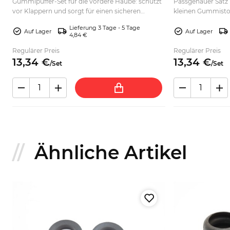
Gummipuffer-Set für die vordere Haube: schützt
Passgenauer Satz
vor Klappern und sorgt für einen sicheren
kleinen Gummistop
Anschlag. Jetzt passend für Ihren Oldtimer
Motordeckel. Für e
Lieferung 3 Tage - 5 Tage
bestellen.
auswählen.
Auf Lager
Auf Lager
4,84 €
Regulärer Preis
Regulärer Preis
13,
34
€
13,
34
€
/
Set
/
Set
Ähnliche Artikel