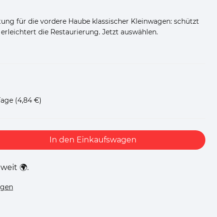
g für die vordere Haube klassischer Kleinwagen: schützt
rleichtert die Restaurierung. Jetzt auswählen.
Tage
(4,84 €)
In den Einkaufswagen
weit 🌍.
ügen