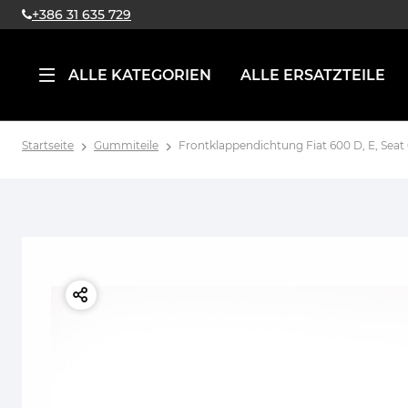
+386 31 635 729
ALLE KATEGORIEN
ALLE ERSATZTEILE
Startseite
Gummiteile
Frontklappendichtung Fiat 600 D, E, Seat 