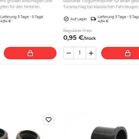
 mit großen Anschlägen und
Robuster Türgummipuffer für einen ge
fen für den hinteren
Türanschlag bei klassischen Fahrzeugen.
ine zuverlässige Montage jetzt
Passgenauen Ersatz für die Türmontage 
Lieferung 3 Tage - 5 Tage
Lieferung 3 Tage - 5 Tag
passend auswählen.
Auf Lager
4,84 €
4,84 €
Regulärer Preis
0,
95
€
/
Stück