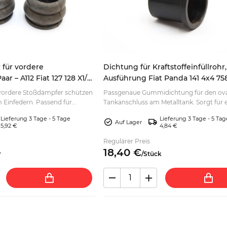
 für vordere
Dichtung für Kraftstoffeinfüllrohr,
ar – A112 Fiat 127 128 X1/9
Ausführung Fiat Panda 141 4x4 75
vordere Stoßdämpfer schützen
Passgenaue Gummidichtung für den ov
 Einfedern. Passend für
Tankanschluss am Metalltank. Sorgt für 
er – jetzt als Paar bestellen.
dichte Kraftstoffbefüllung – jetzt passen
Lieferung 3 Tage - 5 Tage
Lieferung 3 Tage - 5 Tag
auswählen.
Auf Lager
5,92 €
4,84 €
Regulärer Preis
18,
40
€
r
/
Stück