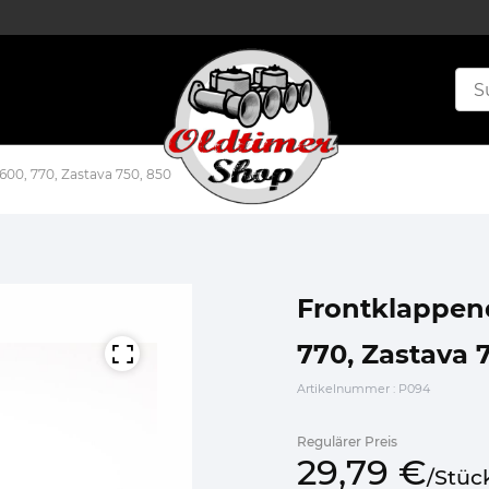
600, 770, Zastava 750, 850
Frontklappend
770, Zastava 
Artikelnummer
: P094
Regulärer Preis
29,
79
€
/
Stüc