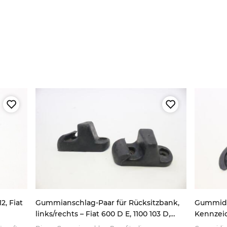
2, Fiat
Gummianschlag-Paar für Rücksitzbank,
Gummidi
links/rechts – Fiat 600 D E, 1100 103 D,
Kennzeic
Zastava 750
600E, Mul