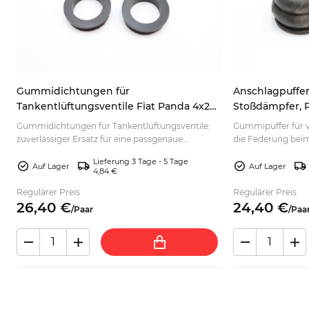
Gummidichtungen für
Anschlagpuffer
Tankentlüftungsventile Fiat Panda 4x2
Stoßdämpfer, Pa
4x4 Y10 7548231
Beta 4201143
Gummidichtungen für Tankentlüftungsventile:
Gummipuffer für 
zuverlässiger Ersatz für eine passgenaue
die Federung beim
Abdichtung. Jetzt für die passende Anwendung
ausgewählte Klassik
Lieferung 3 Tage - 5 Tage
bestellen.
Auf Lager
Auf Lager
4,84 €
Regulärer Preis
Regulärer Preis
26,
40
€
24,
40
€
/
Paar
/
Paa