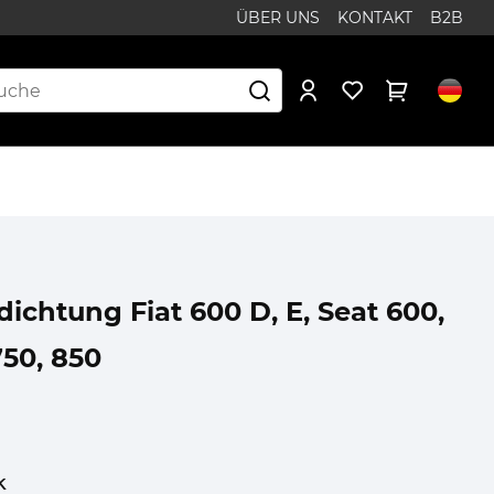
ÜBER UNS
KONTAKT
B2B
ichtung Fiat 600 D, E, Seat 600,
750, 850
k