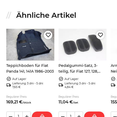
Ähnliche Artikel
Teppichboden für Fiat
Pedalgummi-Satz, 3-
Ar
Panda 141, 141A 1986–2003
teilig, für Fiat 127, 128,
Ne
Panda, X1/9 und
Pan
Auf Lager
Auf Lager
Autobianchi A112
Mar
Lieferung 3 dni - 5 dni
Lieferung 3 dni - 5 dni
7,65 €
4,84 €
Regulärer Preis
Regulärer Preis
Regu
169,
21
€
11,
04
€
155
/
Stück
/
Set