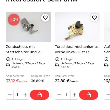
-10
%
Zündschloss mit
Türschlossmechanismus
Auß
R
Startschalter und 2
vorne links – Fiat 131
Sch
Schlüsseln für Fiat 124
Mirafiori, Supermirafiori
lin
Auf Lager
Auf Lager
Sport Spider AS BS BS1,
4x2
Lieferung 3 Tage - 5 Tage
Lieferung 3 Tage - 5 Tage
5,92 €
4,84 €
Coupé AC BC CC, 850
20
Coupé, Dino
Angebotspreis
Regulärer Preis
Regulärer Preis
Regu
33,
12
€
36,
80
€
22,
80
€
16,
/
Stück
/
Stück