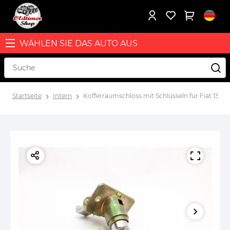
WÄHLEN SIE DAS AUTO AUS
Startseite
Intern
Kofferraumschloss mit Schlüsseln für Fiat 130, 1