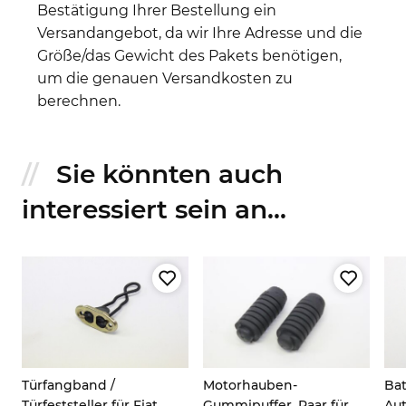
Bestätigung Ihrer Bestellung ein
Versandangebot, da wir Ihre Adresse und die
Größe/das Gewicht des Pakets benötigen,
um die genauen Versandkosten zu
berechnen.
Sie könnten auch
interessiert sein an...
Türfangband /
Motorhauben-
Bat
Türfeststeller für Fiat,
Gummipuffer, Paar für
Aut