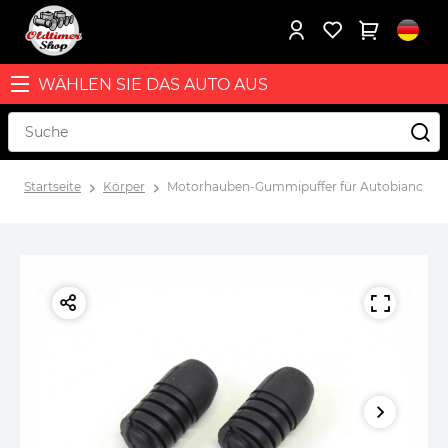
WÄHLEN SIE DAS AUTO AUS
Startseite
Körper
Motorhauben-Gummipuffer für Autobianchi A112