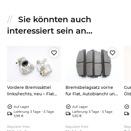
Sie könnten auch
interessiert sein an...
Vordere Bremssättel
Bremsbelagsatz vorne
Gum
links/rechts, neu – Fiat
für Fiat, Autobianchi und
Öld
i
124 Spider, 128, 127, X1/9,
Zastava – A112, 124, 125, 127,
600,
Yugo
128, 131, 132, X1/9
132
Auf Lager
Auf Lager
Lieferung 3 Tage - 5 Tage
Lieferung 3 Tage - 5 Tage
5,98 €
5,92 €
Regulärer Preis
Regulärer Preis
Regu