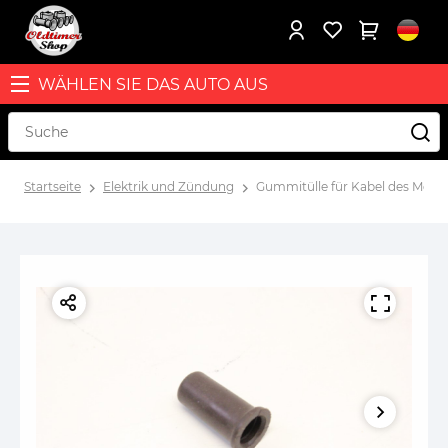
WÄHLEN SIE DAS AUTO AUS
Startseite
Elektrik und Zündung
Gummitülle für Kabel des Motorte