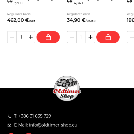
7,21 €
4,84 €
750
s
Regulärer Preis
Regulärer Preis
Regu
462,
00
€
34,
90
€
196
/
Set
/
Stück
T:
+386 31 635 729
E-Mail:
info@oldtimer-shop.eu