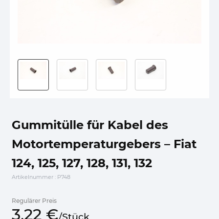
Gummitülle für Kabel des
Motortemperaturgebers – Fiat
124, 125, 127, 128, 131, 132
Artikelnummer
: P748
Regulärer Preis
3,
22
€
/
Stück