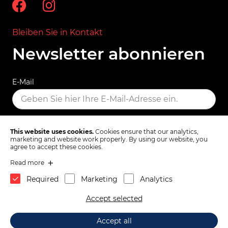
Bleiben Sie in Kontakt
Newsletter abonnieren
E-Mail
ABONNIEREN
This website uses cookies.
Cookies ensure that our analytics,
marketing and website work properly. By using our website, you
agree to accept these cookies.
Read more
Allgemeine Geschäftsbedingungen
Datenschutzerklärung
Required
Marketing
Analytics
1x
Gummitülle für Kabel des
Nach oben
Accept selected
Motortemperaturgebers –
Fiat 124, 125, 127, 128, 131,
2026 © Mas d.o.o., Partizanska cesta 82, 6210 Sežana, Slovenia.
3,
22
€
132
In den Einkaufswagen
Accept all