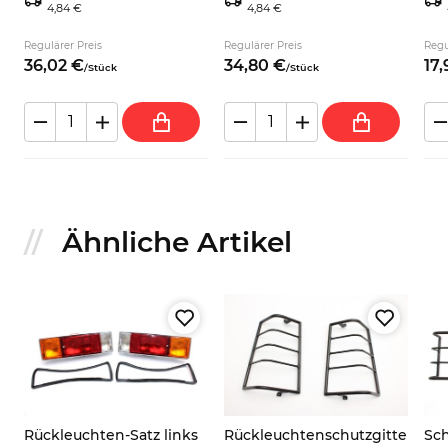
4,84 €
4,84 €
4206468
Regulärer Preis
Regulärer Preis
Regu
36,
02
€
34,
80
€
17,
/
Stück
/
Stück
Ähnliche Artikel
Rückleuchten-Satz links
Rückleuchtenschutzgitte
Sch