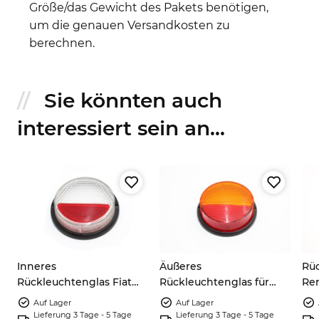
Größe/das Gewicht des Pakets benötigen,
um die genauen Versandkosten zu
berechnen.
Sie könnten auch
interessiert sein an...
s
Inneres
Äußeres
Rüc
Rückleuchtenglas Fiat
Rückleuchtenglas für
Ren
850 Sport Coupé 128
Fiat 850 Sport Coupé
Alp
Auf Lager
Auf Lager
Rally 4181540
und 128 Rally 4180951
Lieferung 3 Tage - 5 Tage
Lieferung 3 Tage - 5 Tage