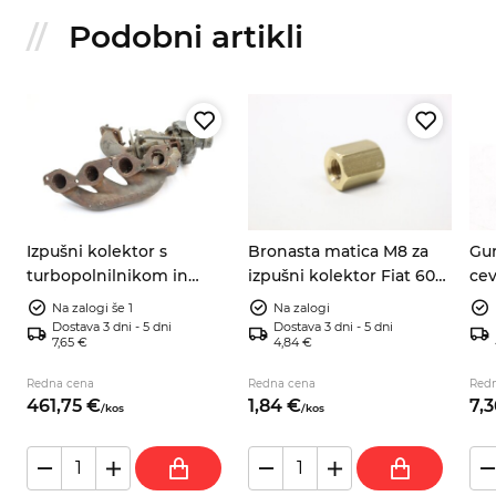
Podobni artikli
Izpušni kolektor s
Bronasta matica M8 za
Gum
turbopolnilnikom in
izpušni kolektor Fiat 600
cev
4
odvodno cevjo Lancia
850 500 126 750
Fia
Na zalogi še 1
Na zalogi
Delta 2.0 8V HF Integrale
Din
Dostava 3 dni - 5 dni
Dostava 3 dni - 5 dni
7,65 €
4,84 €
Redna cena
Redna cena
Red
461,
75
€
1,
84
€
7,
3
/
kos
/
kos