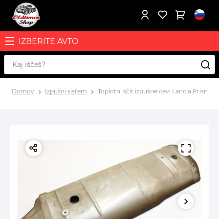
IZBERITE AVTO
Domov
Izpušni sistem
Toplotni ščit izpušne cevi Lancia Prisma, D