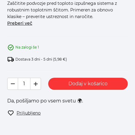
Zaščitite podvozje pred toploto izpušnega sistema z
robustnim toplotnim ščitom. Primeren za obnovo
klasike – preverite ustreznost in naročite.
Preberi več
Na zalogi še 1
Dostava 3 dni - 5 dni
(5,98 €)
Dodaj v košarico
Da, pošiljamo po vsem svetu 🌍.
Priljubljeno