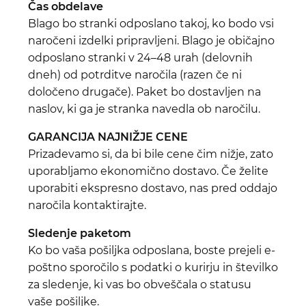
Čas obdelave
Blago bo stranki odposlano takoj, ko bodo vsi
naročeni izdelki pripravljeni. Blago je običajno
odposlano stranki v 24–48 urah (delovnih
dneh) od potrditve naročila (razen če ni
določeno drugače). Paket bo dostavljen na
naslov, ki ga je stranka navedla ob naročilu.
GARANCIJA NAJNIŽJE CENE
Prizadevamo si, da bi bile cene čim nižje, zato
uporabljamo ekonomično dostavo. Če želite
uporabiti ekspresno dostavo, nas pred oddajo
naročila kontaktirajte.
Sledenje paketom
Ko bo vaša pošiljka odposlana, boste prejeli e-
poštno sporočilo s podatki o kurirju in številko
za sledenje, ki vas bo obveščala o statusu
vaše pošiljke.