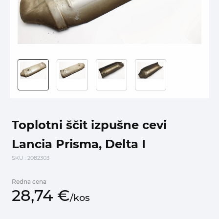
Toplotni ščit izpušne cevi
Lancia Prisma, Delta I
SKU
: 2082303
Redna cena
28,
74
€
/
kos