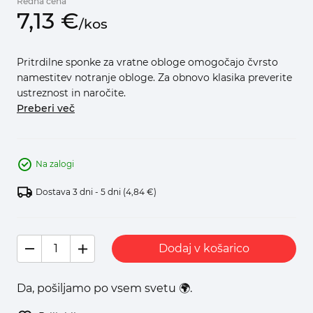
Redna cena
7,
13
€
/
kos
Pritrdilne sponke za vratne obloge omogočajo čvrsto
namestitev notranje obloge. Za obnovo klasika preverite
ustreznost in naročite.
Preberi več
Na zalogi
Dostava 3 dni - 5 dni
(4,84 €)
Dodaj v košarico
Da, pošiljamo po vsem svetu 🌍.