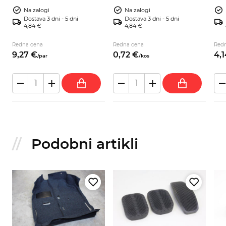
Na zalogi
Na zalogi
Dostava 3 dni - 5 dni
Dostava 3 dni - 5 dni
4,84 €
4,84 €
Redna cena
Redna cena
Red
9,
27
€
0,
72
€
4,
1
/
par
/
kos
Podobni artikli