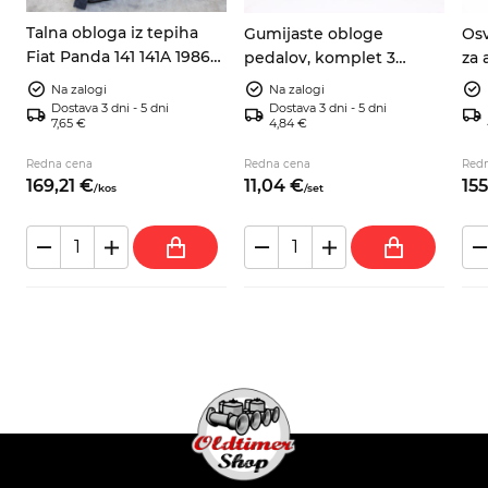
Talna obloga iz tepiha
Gumijaste obloge
Osv
Fiat Panda 141 141A 1986–
pedalov, komplet 3
za 
2003
kosov – Fiat 127, 128,
Fia
Na zalogi
Na zalogi
Panda, X1/9, A112
Sea
Dostava 3 dni - 5 dni
Dostava 3 dni - 5 dni
7,65 €
4,84 €
Redna cena
Redna cena
Red
169,
21
€
11,
04
€
155
/
kos
/
set