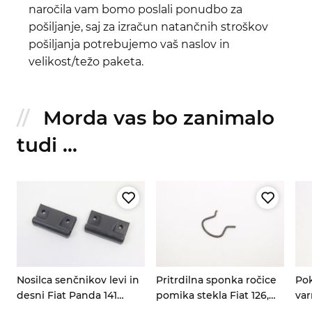
naročila vam bomo poslali ponudbo za
pošiljanje, saj za izračun natančnih stroškov
pošiljanja potrebujemo vaš naslov in
velikost/težo paketa.
Morda vas bo zanimalo
tudi ...
Nosilca senčnikov levi in
Pritrdilna sponka ročice
Pok
desni Fiat Panda 141
pomika stekla Fiat 126,
var
5756181
125, 127, 128, 600, A112
127