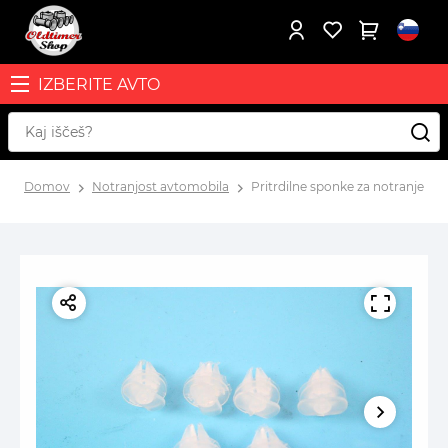
IZBERITE AVTO
Domov
Notranjost avtomobila
Pritrdilne sponke za notranje vrat