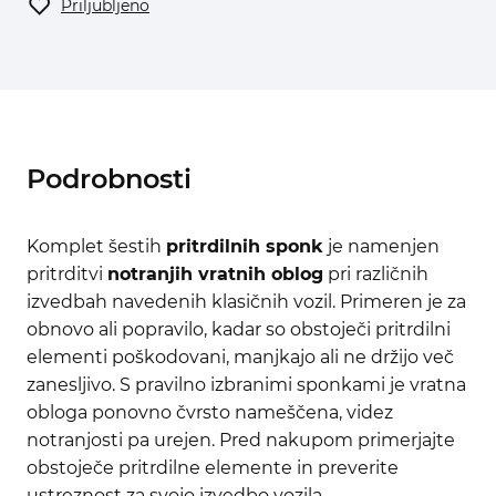
Priljubljeno
Podrobnosti
Komplet šestih
pritrdilnih sponk
je namenjen
pritrditvi
notranjih vratnih oblog
pri različnih
izvedbah navedenih klasičnih vozil. Primeren je za
obnovo ali popravilo, kadar so obstoječi pritrdilni
elementi poškodovani, manjkajo ali ne držijo več
zanesljivo. S pravilno izbranimi sponkami je vratna
obloga ponovno čvrsto nameščena, videz
notranjosti pa urejen. Pred nakupom primerjajte
obstoječe pritrdilne elemente in preverite
ustreznost za svojo izvedbo vozila.