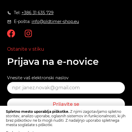
Tel:
+386 31 635 729
E-pošta:
info@oldtimer-shop.eu
Ostanite v stiku
Prijava na e-novice
Vnesite vaš elektronski naslov
Prijavite se
Spletno mesto uporablja piškotke.
Z njimi zagotavljamo spletno
storitev, analizo uporabe, oglasnih sistemov in funkcionalnosti, ki jih
brez piškotkov ne bi mogli nuditi. Z nadaljnjo uporabo spletnega
Pogoji uporabe
mesta soglašate s piškotki.