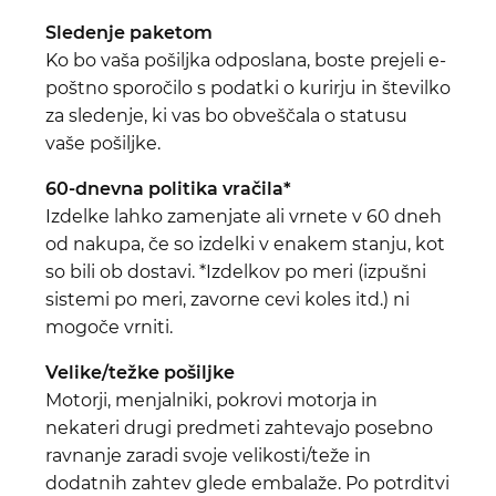
Sledenje paketom
Ko bo vaša pošiljka odposlana, boste prejeli e-
poštno sporočilo s podatki o kurirju in številko
za sledenje, ki vas bo obveščala o statusu
vaše pošiljke.
60-dnevna politika vračila*
Izdelke lahko zamenjate ali vrnete v 60 dneh
od nakupa, če so izdelki v enakem stanju, kot
so bili ob dostavi. *Izdelkov po meri (izpušni
sistemi po meri, zavorne cevi koles itd.) ni
mogoče vrniti.
Velike/težke pošiljke
Motorji, menjalniki, pokrovi motorja in
nekateri drugi predmeti zahtevajo posebno
ravnanje zaradi svoje velikosti/teže in
dodatnih zahtev glede embalaže. Po potrditvi