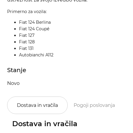
Primerno za vozila:
Fiat 124 Berlina
Fiat 124 Coupé
Fiat 127
Fiat 128
Fiat 131
Autobianchi A112
Stanje
Novo
Dostava in vračila
Pogoji poslovanja
Po
Dostava in vračila