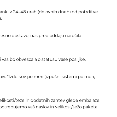
tranki v 24–48 urah (delovnih dneh) od potrditve
.
resno dostavo, nas pred oddajo naročila
ki vas bo obveščala o statusu vaše pošiljke.
vi. *Izdelkov po meri (izpušni sistemi po meri,
velikosti/teže in dodatnih zahtev glede embalaže.
 potrebujemo vaš naslov in velikost/težo paketa.