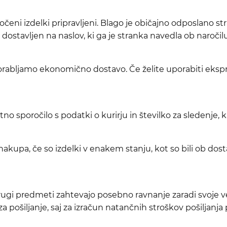
očeni izdelki pripravljeni. Blago je običajno odposlano s
dostavljen na naslov, ki ga je stranka navedla ob naročilu
uporabljamo ekonomično dostavo. Če želite uporabiti eksp
no sporočilo s podatki o kurirju in številko za sledenje, 
kupa, če so izdelki v enakem stanju, kot so bili ob dosta
 drugi predmeti zahtevajo posebno ravnanje zaradi svoje 
 pošiljanje, saj za izračun natančnih stroškov pošiljanja