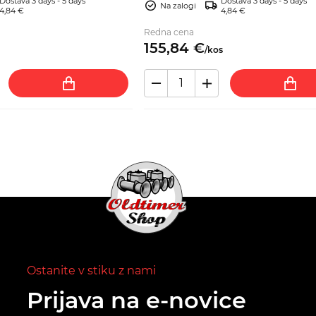
Dostava 3 days - 5 days
Dostava 3 days - 5 days
Na zalogi
4,84 €
4,84 €
Redna cena
155,
84
€
/
kos
Ostanite v stiku z nami
Prijava na e-novice