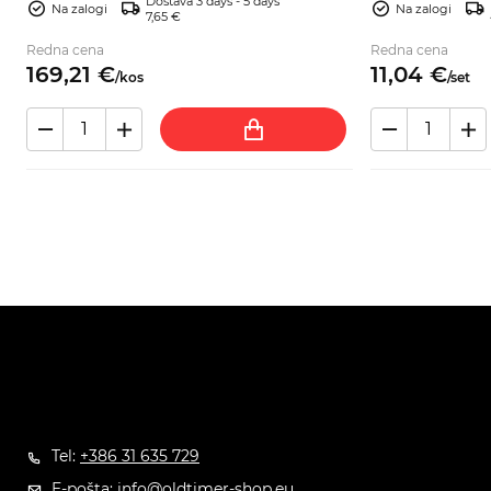
Dostava 3 days - 5 days
naročite.
Na zalogi
Na zalogi
7,65 €
Redna cena
Redna cena
169,
21
€
11,
04
€
/
kos
/
set
Tel:
+386 31 635 729
E-pošta:
info@oldtimer-shop.eu