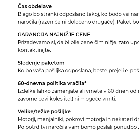
Čas obdelave
Blago bo stranki odposlano takoj, ko bodo vsi nar
naročila (razen če ni določeno drugače). Paket bo 
GARANCIJA NAJNIŽJE CENE
Prizadevamo si, da bi bile cene čim nižje, zato 
kontaktirajte.
Sledenje paketom
Ko bo vaša pošiljka odposlana, boste prejeli e-pošt
60-dnevna politika vračila*
Izdelke lahko zamenjate ali vrnete v 60 dneh od na
zavorne cevi koles itd.) ni mogoče vrniti.
Velike/težke pošiljke
Motorji, menjalniki, pokrovi motorja in nekateri
Po potrditvi naročila vam bomo poslali ponudbo za