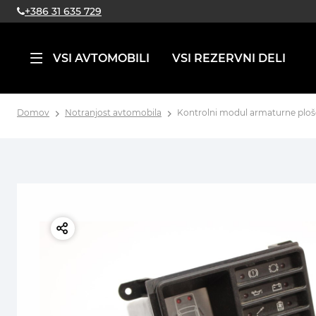
+386 31 635 729
VSI AVTOMOBILI
VSI REZERVNI DELI
Domov
Notranjost avtomobila
Kontrolni modul armaturne plošče