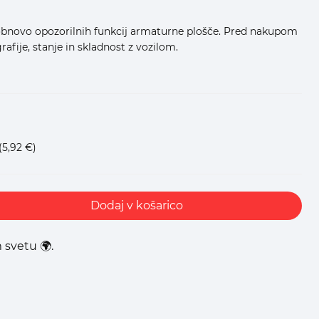
obnovo opozorilnih funkcij armaturne plošče. Pred nakupom
afije, stanje in skladnost z vozilom.
(5,92 €)
Dodaj v košarico
 svetu 🌍.