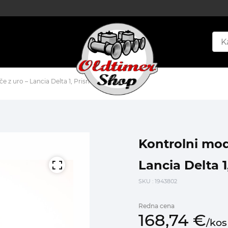
 z uro – Lancia Delta 1, Prisma
Kontrolni mod
Lancia Delta 1
SKU
: 1943802
Redna cena
168,
74
€
/
kos