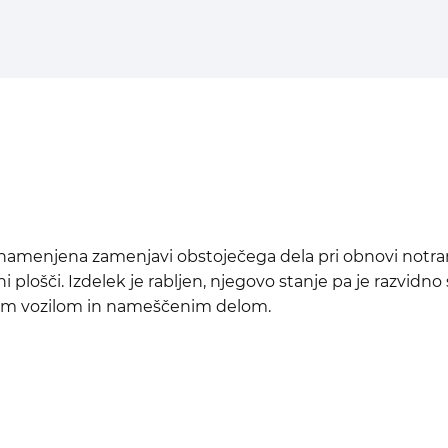
namenjena zamenjavi obstoječega dela pri obnovi notranjos
 plošči. Izdelek je rabljen, njegovo stanje pa je razvidn
vojim vozilom in nameščenim delom.