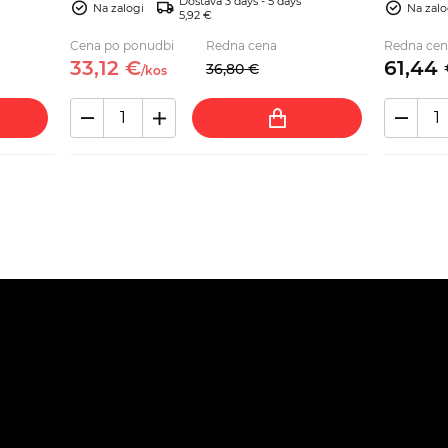
Dostava 3 days - 5 days
vozilo.
Na zalogi
Na zalo
5,92 €
Cena po ponudbi
Redna cena
Redna cen
33,
12
€
61,
44
36,
80
€
/
kos