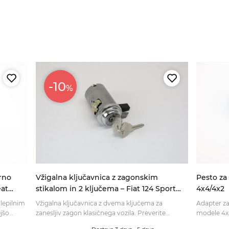
-10
%
rno
Vžigalna ključavnica z zagonskim
Pesto za 
eat
stikalom in 2 ključema – Fiat 124 Sport
4x4/4x2
Spider AS, BS, BS1, Coupe AS, BC, CC, 850
 lepilnim
Vžigalna ključavnica z dvema ključema za
Adapter z
Coupe, 850 Sport Coupe, Dino
jšo
zanesljiv zagon klasičnega vozila. Preverite
modele 4x4
ustreznost izvedbe in jo naročite za obnovo.
združljivos