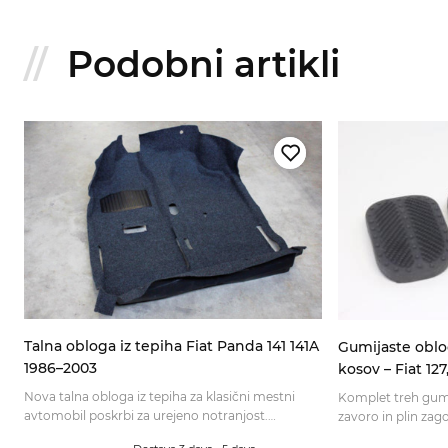
Podobni artikli
Talna obloga iz tepiha Fiat Panda 141 141A
Gumijaste oblo
1986–2003
kosov – Fiat 127
Nova talna obloga iz tepiha za klasični mestni
Komplet treh gumi
avtomobil poskrbi za urejeno notranjost.
zavoro in plin zago
Preverite ustreznost izvedbe 4x2 ali 4x4 in
Preverite ustreznos