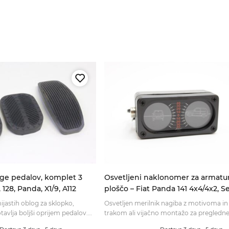
ge pedalov, komplet 3
Osvetljeni naklonomer za armatu
, 128, Panda, X1/9, A112
ploščo – Fiat Panda 141 4x4/4x2, S
Marbella 4x4/4x2
jastih oblog za sklopko,
Osvetljen merilnik nagiba z motivoma in
tavlja boljši oprijem pedalov.
trakom ali vijačno montažo za pregledne
t za svoje vozilo in naročite.
vožnjo. Izberite ga za obnovo kabine.