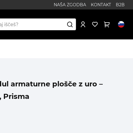
NAŠA ZGODBA
KONTAKT
B2B
ul armaturne plošče z uro –
, Prisma