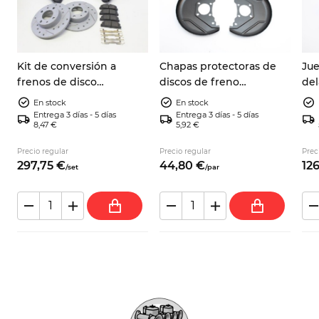
Kit de conversión a
Chapas protectoras de
Jue
1
frenos de disco
discos de freno
del
delanteros Fiat 600,
delanteros Fiat Panda 141
izq
En stock
En stock
Zastava 750 y SEAT 600
4x2/4x4 y Lancia Y10
124
Entrega 3 días - 5 días
Entrega 3 días - 5 días
8,47 €
5,92 €
7602956
Yu
Precio regular
Precio regular
Prec
297,
75
€
44,
80
€
126
/
set
/
par