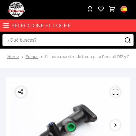
SELECCIONE EL COCHE
Home
Frenos
Cilindro maestro de freno para Renault R12 y R16