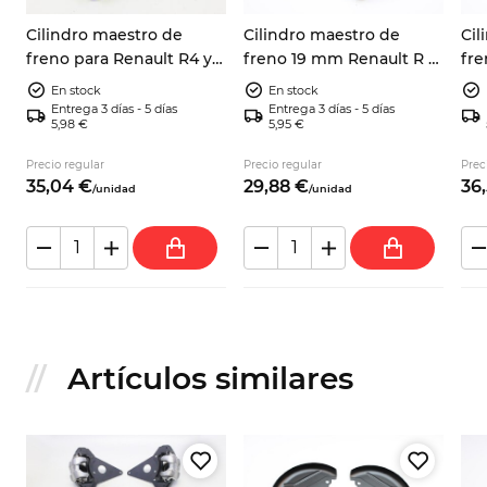
Cilindro maestro de
Cilindro maestro de
Cil
freno para Renault R4 y
freno 19 mm Renault R 5
fre
R5 7700660977
R 6
R12
En stock
En stock
Entrega 3 días - 5 días
Entrega 3 días - 5 días
5,98 €
5,95 €
Precio regular
Precio regular
Prec
35,
04
€
29,
88
€
36,
/
unidad
/
unidad
Artículos similares