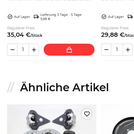
abgleichen und passend für Ihre Bremsreparatur
ausgewählte Modelle
auswählen.
Motor.
Lieferung 3 Tage - 5 Tage
Auf Lager
Auf Lager
5,98 €
Regulärer Preis
Regulärer Preis
35,
04
€
29,
88
€
/
Stück
/
Stü
Ähnliche Artikel