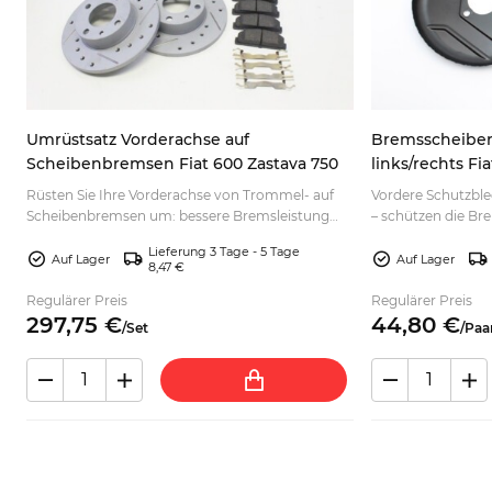
Umrüstsatz Vorderachse auf
Bremsscheibe
Scheibenbremsen Fiat 600 Zastava 750
links/rechts Fia
7602956
Rüsten Sie Ihre Vorderachse von Trommel- auf
Vordere Schutzble
Scheibenbremsen um: bessere Bremsleistung
– schützen die B
.
mit 13-Zoll-Rädern für Ihren Oldtimer. Jetzt
Spritzwasser. Jetz
Lieferung 3 Tage - 5 Tage
auswählen.
Auf Lager
Auf Lager
8,47 €
Regulärer Preis
Regulärer Preis
297,
75
€
44,
80
€
/
Set
/
Paa