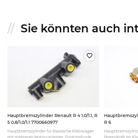
Sie könnten auch inte
Hauptbremszylinder Renault R 4 1.0/1.1, R
Hauptbremszyli
5 0.8/1.0/1.1 7700660977
R 6
e
Hauptbremszylinder für klassische Kleinwagen
Hauptbremszylinde
mit mehreren Motorvarianten. Ersatzteilcode
Bremskraft im Klas