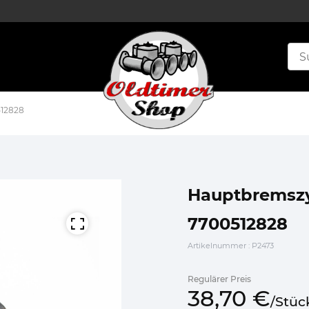
512828
Hauptbremszyl
7700512828
Artikelnummer
: P2473
Regulärer Preis
38,
70
€
/
Stüc