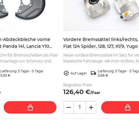
n-Abdeckbleche vorne
Vordere Bremssättel links/rechts,
t Panda 141, Lancia Y10
Fiat 124 Spider, 128, 127, X1/9, Yugo
che für Bremsscheiben als Paar
Neue vordere Bremssättel im Satz für vie
remsanlage vor Schmutz und
klassische Fahrzeuge. 48-mm-Kolben, li
t für die Restaurierung sichern.
rechts inklusive – passend für Ihre
Lieferung 3 Tage - 5 Tage
Lieferung 3 Tage - 5 Tag
Bremsenreparatur bestellen.
Auf Lager
5,92 €
5,98 €
Regulärer Preis
126,
40
€
r
/
Paar