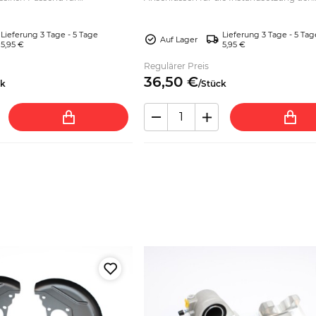
 mit 1,0-, 1,1- oder 1,3-Liter-
Bremsanlage. Technische Daten prüfen 
passend bestellen.
Lieferung 3 Tage - 5 Tage
Lieferung 3 Tage - 5 Tag
Auf Lager
5,95 €
5,95 €
Regulärer Preis
36,
50
€
ck
/
Stück