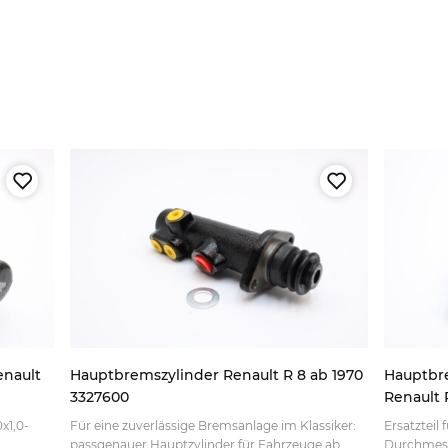
enault
Hauptbremszylinder Renault R 8 ab 1970
Hauptbr
3327600
Renault 
x1,0-
Für eine zuverlässige Bremsanlage im Klassiker:
Ersatzteil
passgenauer Hauptzylinder für Fahrzeuge ab
Durchmess