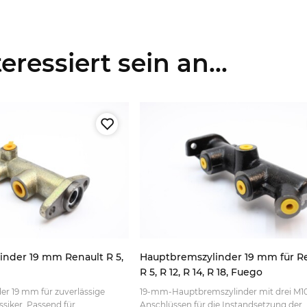
ressiert sein an...
nder 19 mm Renault R 5,
Hauptbremszylinder 19 mm für R
R 5, R 12, R 14, R 18, Fuego
r 19 mm für zuverlässige
19-mm-Hauptbremszylinder mit drei M10
siker. Passend für
Anschlüssen für die Instandsetzung der