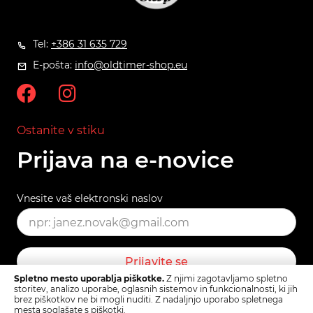
Tel:
+386 31 635 729
E-pošta:
info@oldtimer-shop.eu
Ostanite v stiku
Prijava na e-novice
Vnesite vaš elektronski naslov
Prijavite se
Spletno mesto uporablja piškotke.
Z njimi zagotavljamo spletno
storitev, analizo uporabe, oglasnih sistemov in funkcionalnosti, ki jih
brez piškotkov ne bi mogli nuditi. Z nadaljnjo uporabo spletnega
mesta soglašate s piškotki.
Pogoji uporabe