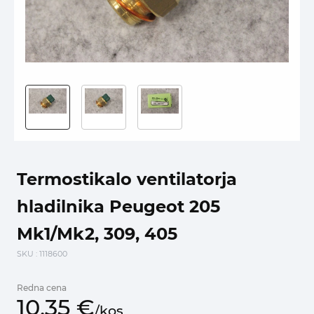
Termostikalo ventilatorja
hladilnika Peugeot 205
Mk1/Mk2, 309, 405
SKU
: 1118600
Redna cena
10,
35
€
/
kos