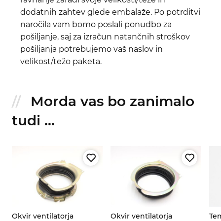
dodatnih zahtev glede embalaže. Po potrditvi
naročila vam bomo poslali ponudbo za
pošiljanje, saj za izračun natančnih stroškov
pošiljanja potrebujemo vaš naslov in
velikost/težo paketa.
Morda vas bo zanimalo
tudi ...
Okvir ventilatorja
Okvir ventilatorja
Tem