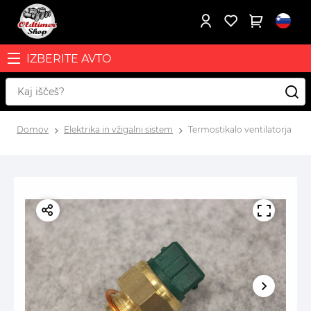
IZBERITE AVTO
Domov
Elektrika in vžigalni sistem
Termostikalo ventilatorja hla