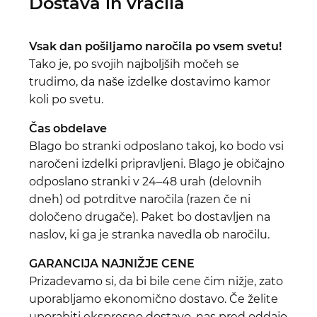
Dostava in vračila
Vsak dan pošiljamo naročila po vsem svetu!
Tako je, po svojih najboljših močeh se
trudimo, da naše izdelke dostavimo kamor
koli po svetu.
Čas obdelave
Blago bo stranki odposlano takoj, ko bodo vsi
naročeni izdelki pripravljeni. Blago je običajno
odposlano stranki v 24–48 urah (delovnih
dneh) od potrditve naročila (razen če ni
določeno drugače). Paket bo dostavljen na
naslov, ki ga je stranka navedla ob naročilu.
GARANCIJA NAJNIŽJE CENE
Prizadevamo si, da bi bile cene čim nižje, zato
uporabljamo ekonomično dostavo. Če želite
uporabiti ekspresno dostavo, nas pred oddajo