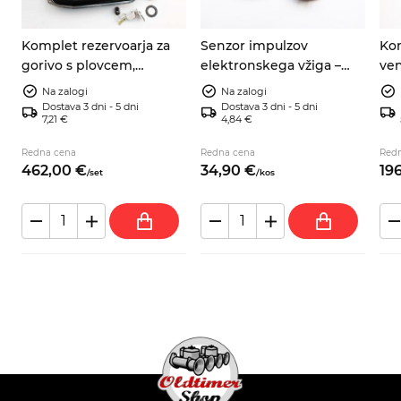
Komplet rezervoarja za
Senzor impulzov
Kom
gorivo s plovcem,
elektronskega vžiga –
ven
t
tesnilom in cevjo –
Autobianchi A112 Abarth,
mot
Na zalogi
Na zalogi
pe
Autobianchi A112
Fiat 124 Spider, 9937730
770
Dostava 3 dni - 5 dni
Dostava 3 dni - 5 dni
7,21 €
4,84 €
903
Redna cena
Redna cena
Red
462,
00
€
34,
90
€
196
/
set
/
kos