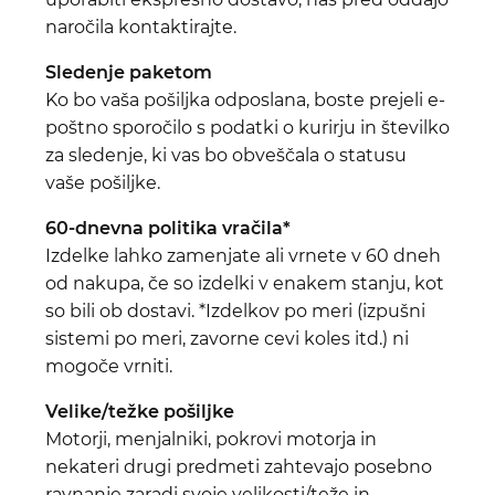
naročila kontaktirajte.
Sledenje paketom
Ko bo vaša pošiljka odposlana, boste prejeli e-
poštno sporočilo s podatki o kurirju in številko
za sledenje, ki vas bo obveščala o statusu
vaše pošiljke.
60-dnevna politika vračila*
Izdelke lahko zamenjate ali vrnete v 60 dneh
od nakupa, če so izdelki v enakem stanju, kot
so bili ob dostavi. *Izdelkov po meri (izpušni
sistemi po meri, zavorne cevi koles itd.) ni
mogoče vrniti.
Velike/težke pošiljke
Motorji, menjalniki, pokrovi motorja in
nekateri drugi predmeti zahtevajo posebno
ravnanje zaradi svoje velikosti/teže in