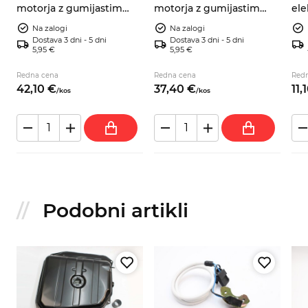
motorja z gumijastim
motorja z gumijastim
ele
9
tesnilom za Fiat Panda
tesnilom Fiat Panda 30
hla
Na zalogi
Na zalogi
30 650, 1. serija – 4455754
2S 5955471
124,
Dostava 3 dni - 5 dni
Dostava 3 dni - 5 dni
5,95 €
5,95 €
Aut
Be
Redna cena
Redna cena
Red
42,
10
€
37,
40
€
11,
/
kos
/
kos
Podobni artikli