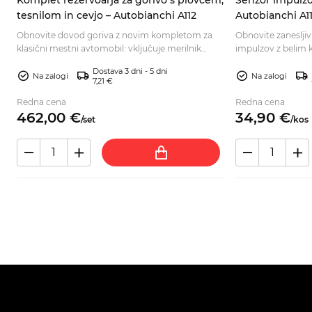
tesnilom in cevjo – Autobianchi A112
Autobianchi A11
0
9937730
Obnovite dovod goriva z novim kompletom za
Obnovite zanesljiv
klasični mestni avtomobil: vključuje merilnik
impulzov z belim k
nivoja, tesnilo in gibljivo cev. Naročite zdaj.
dolžin in osnovn
Dostava 3 dni - 5 dni
ustreznost.
Na zalogi
Na zalogi
7,21 €
Redna cena
Redna cena
462,
00
€
34,
90
€
/
set
/
kos