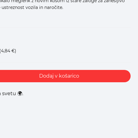
ikalo meglenk z novim kosom iz stare zaloge za zanesljivo
e ustreznost vozila in naročite.
(4,84 €)
Dodaj v košarico
 svetu 🌍.