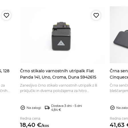
5, 128
Črno stikalo varnostnih utripalk Fiat
Črna senč
Panda 141, Uno, Croma, Duna 5942615
Cinquece
i za
Zanesljivo črno stikalo varnostnih utripalk z 8
Črna senčni
ičnih
priključki in dvema položajema za hitro
bleščanjem
zamenjavo okvarjenega elementa. Preverite
notranjosti
ustreznost.
Dostava 3 dni - 5 dni
Na zalogi
Na zalo
4,84 €
Redna cena
Redna cen
18,
40
€
41,
63
/
kos