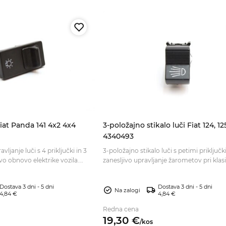
Fiat Panda 141 4x2 4x4
3-položajno stikalo luči Fiat 124, 12
4340493
vljanje luči s 4 priključki in 3
3-položajno stikalo luči s petimi priključk
ivo obnovo elektrike vozila.
zanesljivo upravljanje žarometov pri klas
t ter naročite zdaj.
vozilih. Preverite ustreznost in naročite.
Dostava 3 dni - 5 dni
Dostava 3 dni - 5 dni
Na zalogi
4,84 €
4,84 €
Redna cena
19,
30
€
/
kos