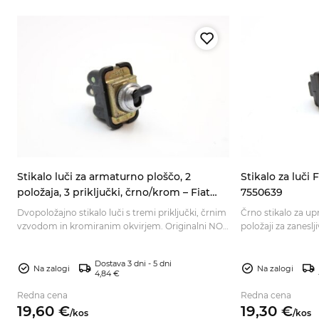
Stikalo luči za armaturno ploščo, 2
Stikalo za luči 
položaja, 3 priključki, črno/krom – Fiat
7550639
600/600D, 850, 500, 1100 103, Zastava 750
 z
Dvopoložajno stikalo luči s tremi priključki, črnim
Črno stikalo za upra
vzvodom in kromiranim okvirjem. Originalni NOS
položaji za zaneslj
del za pristno obnovo – preverite ustreznost.
Preverite ustreznos
Dostava 3 dni - 5 dni
Na zalogi
Na zalogi
4,84 €
Redna cena
Redna cena
19,
60
€
19,
30
€
/
kos
/
kos