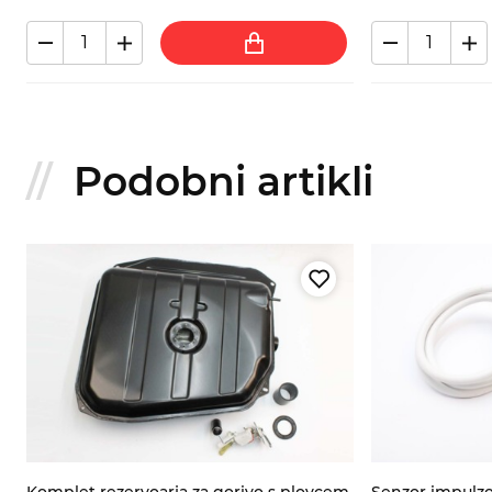
Podobni artikli
Komplet rezervoarja za gorivo s plovcem,
Senzor impulzo