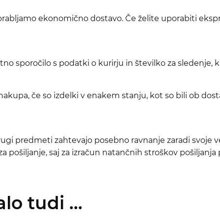
uporabljamo ekonomično dostavo. Če želite uporabiti eksp
no sporočilo s podatki o kurirju in številko za sledenje, 
kupa, če so izdelki v enakem stanju, kot so bili ob dosta
 drugi predmeti zahtevajo posebno ravnanje zaradi svoje 
 pošiljanje, saj za izračun natančnih stroškov pošiljanja
o tudi ...