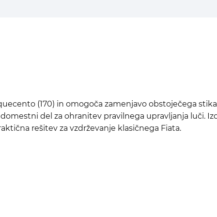
ecento (170) in omogoča zamenjavo obstoječega stikala z
domestni del za ohranitev pravilnega upravljanja luči. Iz
raktična rešitev za vzdrževanje klasičnega Fiata.