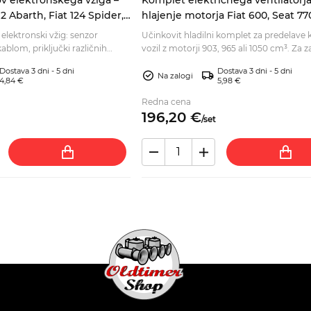
2 Abarth, Fiat 124 Spider,
hlajenje motorja Fiat 600, Seat 77
Zastava 750, 903/965/1050 cm³
 elektronski vžig: senzor
Učinkovit hladilni komplet za predelave k
ablom, priključki različnih
vozil z motorji 903, 965 ali 1050 cm³. Za z
im magnetom. Preverite
temperaturo motorja – preverite!
Dostava 3 dni - 5 dni
Dostava 3 dni - 5 dni
Na zalogi
4,84 €
5,98 €
Redna cena
196,
20
€
/
set