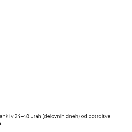
tranki v 24–48 urah (delovnih dneh) od potrditve
.