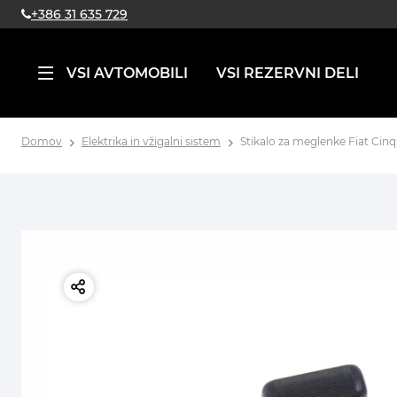
+386 31 635 729
VSI AVTOMOBILI
VSI REZERVNI DELI
Domov
Elektrika in vžigalni sistem
Stikalo za meglenke Fiat Cin