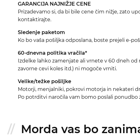
GARANCIJA NAJNIŽJE CENE
Prizadevamo si, da bi bile cene čim nižje, zato 
kontaktirajte.
Sledenje paketom
Ko bo vaša pošiljka odposlana, boste prejeli e-pošt
60-dnevna politika vračila*
Izdelke lahko zamenjate ali vrnete v 60 dneh od na
zavorne cevi koles itd.) ni mogoče vrniti.
Velike/težke pošiljke
Motorji, menjalniki, pokrovi motorja in nekateri
Po potrditvi naročila vam bomo poslali ponudbo za
Morda vas bo zanimal