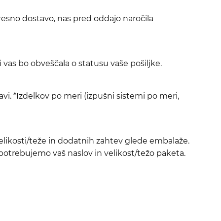
resno dostavo, nas pred oddajo naročila
ki vas bo obveščala o statusu vaše pošiljke.
vi. *Izdelkov po meri (izpušni sistemi po meri,
velikosti/teže in dodatnih zahtev glede embalaže.
 potrebujemo vaš naslov in velikost/težo paketa.