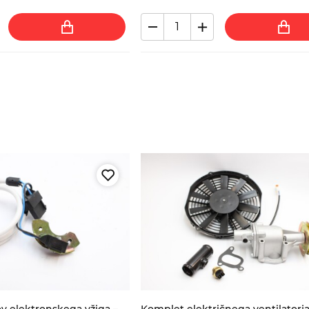
v elektronskega vžiga –
Komplet električnega ventilatorja