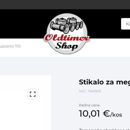
quecento 170
Stikalo za me
SKU
: 1042903
Redna cena
10,
01
€
/
kos