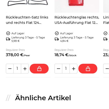
s
Rückleuchten-Satz links
Rückleuchtenglas rechts,
Lin
und rechts Fiat 124
USA-Ausführung Fiat 124
Fia
Spider BS, BS1, CS, CSA
Spider BS/BS1/CS/CSA
992
9921294
Auf Lager
Auf Lager
Lieferung 3 Tage - 5 Tage
Lieferung 3 Tage - 5 Tage
5,98 €
4,84 €
Regulärer Preis
Regulärer Preis
Regu
378,
00
€
18,
74
€
23,
/
Paar
/
Stück
Ähnliche Artikel