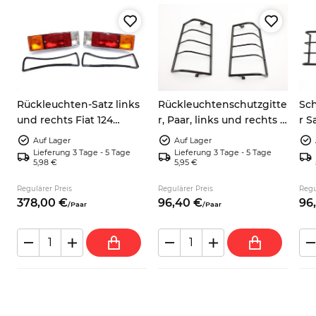
Rückleuchten-Satz links
Rückleuchtenschutzgitte
Sch
und rechts Fiat 124
r, Paar, links und rechts –
r S
Spider BS, BS1, CS, CSA
Fiat Panda 141 4x2/4x4
Pan
Auf Lager
Auf Lager
Lieferung 3 Tage - 5 Tage
Lieferung 3 Tage - 5 Tage
5,98 €
5,95 €
Regulärer Preis
Regulärer Preis
Regu
378,
00
€
96,
40
€
96,
/
Paar
/
Paar